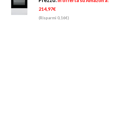
Prezzo:
in offerta su Amazon a:
214,97€
(Risparmi 0,16€)