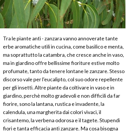
Tra le piante anti - zanzara vanno annoverate tante
erbe aromatiche utili in cucina, come basilico e menta,
ma soprattutto la catambra, che cresce anche in vaso,
ma in giardino offre bellissime fioriture estive molto
profumate, tanto da tenere lontane le zanzare. Stesso
discorso vale per l'eucalipto, col suo odore repellente
per gli insetti. Altre piante da coltivare in vaso e in
giardino, perchè molto gradevoli e non difficili da far
fiorire, sono la lantana, rustica e invadente, la
calendula, una margherita dai colori vivaci, il
crisantemo, la verbena odorosa e il tagete. Stupendi
fiori e tanta efficacia anti zanzare. Ma cosa bisogna