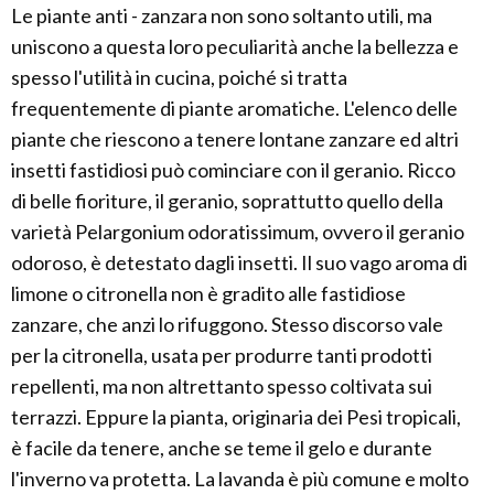
Le piante anti - zanzara non sono soltanto utili, ma
uniscono a questa loro peculiarità anche la bellezza e
spesso l'utilità in cucina, poiché si tratta
frequentemente di piante aromatiche. L'elenco delle
piante che riescono a tenere lontane zanzare ed altri
insetti fastidiosi può cominciare con il geranio. Ricco
di belle fioriture, il geranio, soprattutto quello della
varietà Pelargonium odoratissimum, ovvero il geranio
odoroso, è detestato dagli insetti. Il suo vago aroma di
limone o citronella non è gradito alle fastidiose
zanzare, che anzi lo rifuggono. Stesso discorso vale
per la citronella, usata per produrre tanti prodotti
repellenti, ma non altrettanto spesso coltivata sui
terrazzi. Eppure la pianta, originaria dei Pesi tropicali,
è facile da tenere, anche se teme il gelo e durante
l'inverno va protetta. La lavanda è più comune e molto