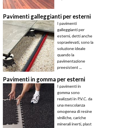
Pavimenti galleggianti per esterni
I pavimenti
galleggianti per
esterni, detti anche
sopraelevati, sono la
soluzione ideale
quando la
pavimentazione
preesistent ...
Pavimenti in gomma per esterni
I pavimenti in
gomma sono
realizzati in P.V.C. da
una mescolanza
omogenea di resine
viniliche, cariche
minerali inerti, plast