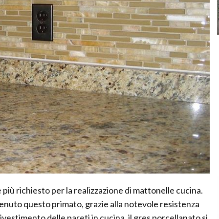
 più richiesto per la realizzazione di mattonelle cucina.
ttenuto questo primato, grazie alla notevole resistenza
 rivestimento delle pareti in cucina, il gres porcellanato si