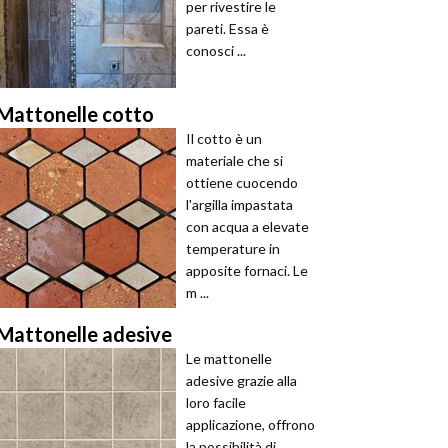
per rivestire le
pareti. Essa è
conosci ...
Mattonelle cotto
Il cotto è un
materiale che si
ottiene cuocendo
l'argilla impastata
con acqua a elevate
temperature in
apposite fornaci. Le
m ...
Mattonelle adesive
Le mattonelle
adesive grazie alla
loro facile
applicazione, offrono
la possibilità di