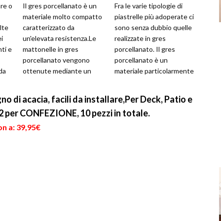
re o
Il gres porcellanato è un
Fra le varie tipologie di
materiale molto compatto
piastrelle più adoperate ci
lte
caratterizzato da
sono senza dubbio quelle
ei
un'elevata resistenza.Le
realizzate in gres
ti e
mattonelle in gres
porcellanato. Il gres
porcellanato vengono
porcellanato è un
da
ottenute mediante un
materiale particolarmente
processo di
resistente e duraturo, non
sinterizzazione delle argille
si macchi...
gno di acacia, facili da installare,Per Deck, Patio e
di ...
m2 per CONFEZIONE, 10 pezzi in totale.
n a: 39,95€