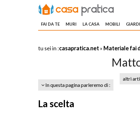
FAI DA TE
MURI
LA CASA
MOBILI
GIARDI
tu sei in :
casapratica.net
»
Materiale fai 
Matto
altri art
In questa pagina parleremo di :
La scelta