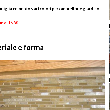
niglia cemento vari colori per ombrellone giardino
n a: 16,8€
riale e forma