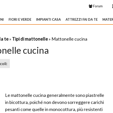
Forum
NI
FIORI E VERDE
IMPIANTI CASA
ATTREZZI FAI DA TE
MATER
da te
»
Tipi di mattonelle
» Mattonelle cucina
nelle cucina
icoli:
Le mattonelle cucina generalmente sono piastrelle
in bicottura, poiché non devono sorreggere carichi
pesanti come quelle in monocottura, più resistenti