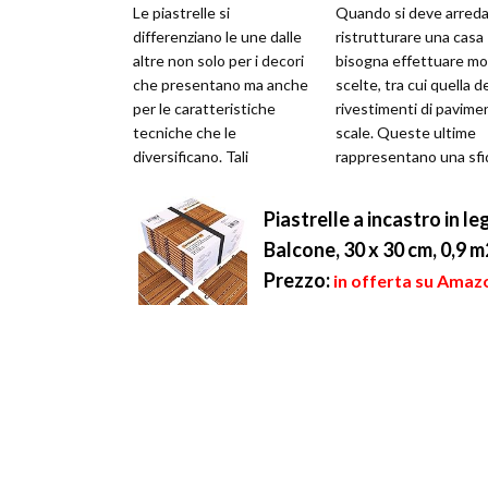
Le piastrelle si
Quando si deve arreda
differenziano le une dalle
ristrutturare una casa
altre non solo per i decori
bisogna effettuare mo
che presentano ma anche
scelte, tra cui quella d
per le caratteristiche
rivestimenti di pavimen
tecniche che le
scale. Queste ultime
diversificano. Tali
rappresentano una sfi
caratteristiche sono
ma nel contempo una
codificate mediante
grande...
Piastrelle a incastro in le
norm...
Balcone, 30 x 30 cm, 0,9 
Prezzo:
in offerta su Amazo