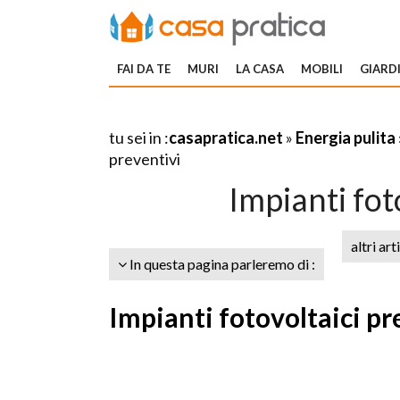
FAI DA TE
MURI
LA CASA
MOBILI
GIARDI
tu sei in :
casapratica.net
»
Energia pulita
preventivi
Impianti fot
altri art
In questa pagina parleremo di :
Impianti fotovoltaici pr