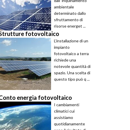
dall’’inquinamento
ambientale
determinato dallo
sfruttamento di
risorse energet ...
Strutture fotovoltaico
L'installazione di un
impianto
fotovoltaico a terra
richiede una
notevole quantità di
spazio. Una scelta di
questo tipo può q ...
Conto energia fotovoltaico
I cambiamenti
climatici cui
assistiamo
quotidianamente