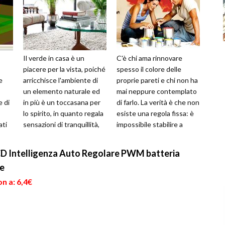
Il verde in casa è un
C'è chi ama rinnovare
piacere per la vista, poiché
spesso il colore delle
e
arricchisce l'ambiente di
proprie pareti e chi non ha
un elemento naturale ed
mai neppure contemplato
e di
in più è un toccasana per
di farlo. La verità è che non
lo spirito, in quanto regala
esiste una regola fissa: è
ati
sensazioni di tranquillità,
impossibile stabilire a
i
senza sottovalut...
priori con quale caden...
D Intelligenza Auto Regolare PWM batteria
re
n a: 6,4€