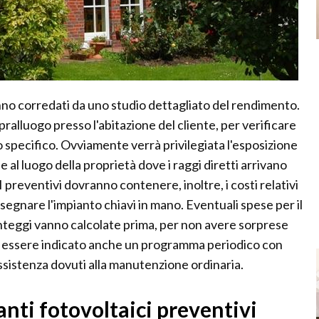
vanno corredati da uno studio dettagliato del rendimento.
pralluogo presso l'abitazione del cliente, per verificare
to specifico. Ovviamente verrà privilegiata l'esposizione
se al luogo della proprietà dove i raggi diretti arrivano
I preventivi dovranno contenere, inoltre, i costi relativi
egnare l'impianto chiavi in mano. Eventuali spese per il
teggi vanno calcolate prima, per non avere sorprese
vrà essere indicato anche un programma periodico con
assistenza dovuti alla manutenzione ordinaria.
anti fotovoltaici preventivi