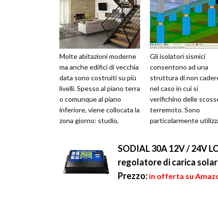
Molte abitazioni moderne
Gli isolatori sismici
ma anche edifici di vecchia
consentono ad una
data sono costruiti su più
struttura di non cader
livelli. Spesso al piano terra
nel caso in cui si
o comunque al piano
verifichino delle scoss
inferiore, viene collocata la
terremoto. Sono
zona giorno: studio,
particolarmente utilizz
soggiorno, cucina ...
in quei territori in cui s
verificano più fre...
SODIAL 30A 12V / 24V LC
regolatore di carica sola
Prezzo:
in offerta su Amazo