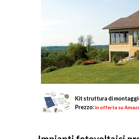
Kit struttura di montaggi
Prezzo:
in offerta su Amaz
Impianti fotovoltaici pr