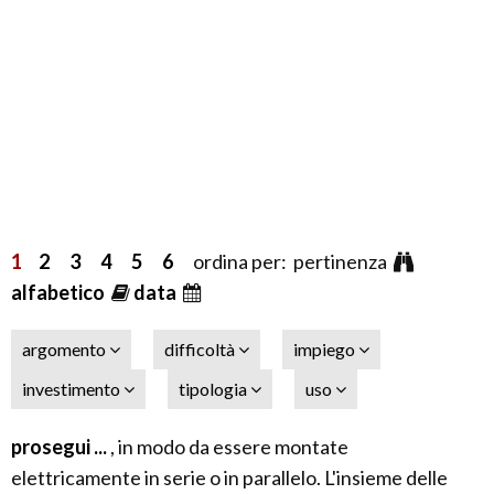
1
2
3
4
5
6
ordina per: pertinenza
alfabetico
data
argomento
difficoltà
impiego
investimento
tipologia
uso
prosegui ...
, in modo da essere montate
elettricamente in serie o in parallelo. L'insieme delle