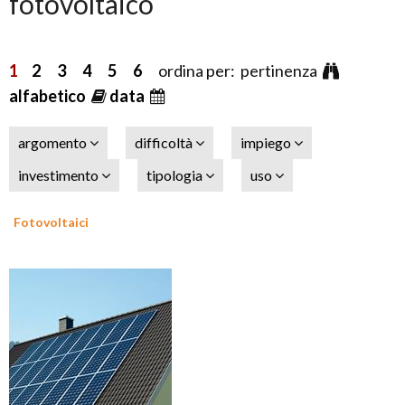
fotovoltaico
1
2
3
4
5
6
ordina per: pertinenza
alfabetico
data
argomento
difficoltà
impiego
investimento
tipologia
uso
Fotovoltaici