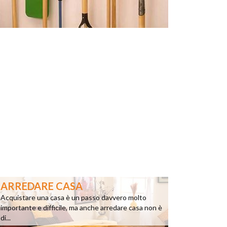
ARREDARE CASA
Acquistare una casa è un passo davvero molto
importante e difficile, ma anche arredare casa non è
di...