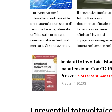
Il preventivo per il
Il preventivo impianto
fotovoltaico online è utile
fotovoltaico è un
per risparmiare un sacco di
documento ufficiale in
tempo e farsi ugualmente
l'azienda a cui viene
un'idea sulle proposte
affidato il lavoro si
commerciali esistenti sul
impegna a consegnare
mercato. Ci sono aziende,
l'opera nei tempi e nei
anche di rilievo, che s...
modi prestabiliti insie
cliente. Nel p...
Impianti fotovoltaici. Ma
manutenzione. Con CD-
Prezzo:
in offerta su Amazo
(Risparmi 10,2€)
I preventivi fotovoltaic