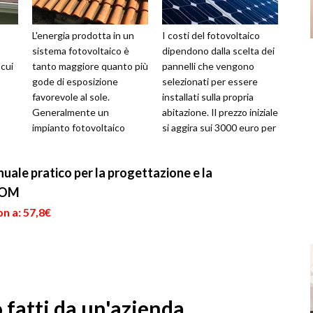
L'energia prodotta in un
I costi del fotovoltaico
sistema fotovoltaico è
dipendono dalla scelta dei
 cui
tanto maggiore quanto più
pannelli che vengono
gode di esposizione
selezionati per essere
favorevole al sole.
installati sulla propria
Generalmente un
abitazione. Il prezzo iniziale
impianto fotovoltaico
si aggira sui 3000 euro per
me al
domestico è di 3kw di
ogni kW. Occorre ten...
potenza di picco, in
nuale pratico per la progettazione e la
quant...
ROM
n a: 57,8€
o fatti da un'azienda