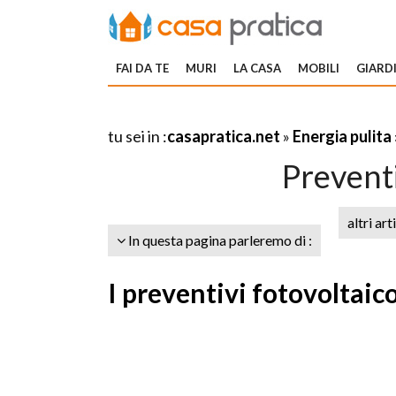
FAI DA TE
MURI
LA CASA
MOBILI
GIARDI
tu sei in :
casapratica.net
»
Energia pulita
Preventi
altri art
In questa pagina parleremo di :
I preventivi fotovoltaic