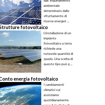
dall’’inquinamento
ambientale
determinato dallo
sfruttamento di
risorse energet ...
Strutture fotovoltaico
L'installazione di un
impianto
fotovoltaico a terra
richiede una
notevole quantità di
spazio. Una scelta di
questo tipo può q ...
Conto energia fotovoltaico
I cambiamenti
climatici cui
assistiamo
quotidianamente