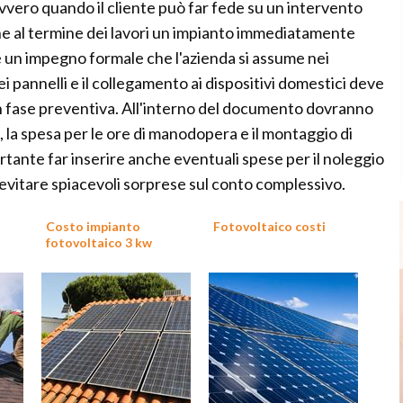
vvero quando il cliente può far fede su un intervento
ne al termine dei lavori un impianto immediatamente
è un impegno formale che l'azienda si assume nei
 pannelli e il collegamento ai dispositivi domestici deve
in fase preventiva. All'interno del documento dovranno
i, la spesa per le ore di manodopera e il montaggio di
rtante far inserire anche eventuali spese per il noleggio
 evitare spiacevoli sorprese sul conto complessivo.
o
Costo impianto
Fotovoltaico costi
fotovoltaico 3 kw