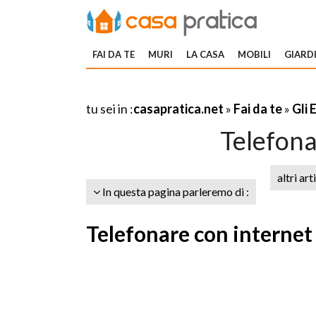
FAI DA TE
MURI
LA CASA
MOBILI
GIARDI
tu sei in :
casapratica.net
»
Fai da te
»
Gli 
Telefona
altri art
In questa pagina parleremo di :
Telefonare con internet