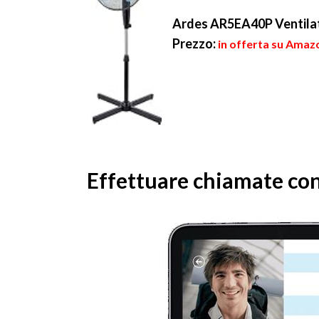
Ardes AR5EA40P Ventilat
Prezzo:
in offerta su Amazo
Effettuare chiamate co