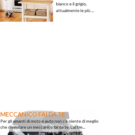
bianco e il grigio,
attualmente le più ...
MECCANICO FAI DA TE
Per gli amanti di moto e auto non c’è niente di meglio
che diventare un meccanico fai da te. L’attre...