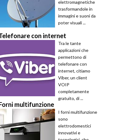
elettromagnetiche
trasformandole in
immagini e suoni da
poter visuali ...
Telefonare con internet
Tra le tante
applicazioni che
permettono di
telefonare con
internet, citiamo
Viber, un client
VOIP
completamente
gratuito, di ...
Forni multifunzione
I forni multifunzione
sono
elettrodomestici
innovativi e
tecnologici, che