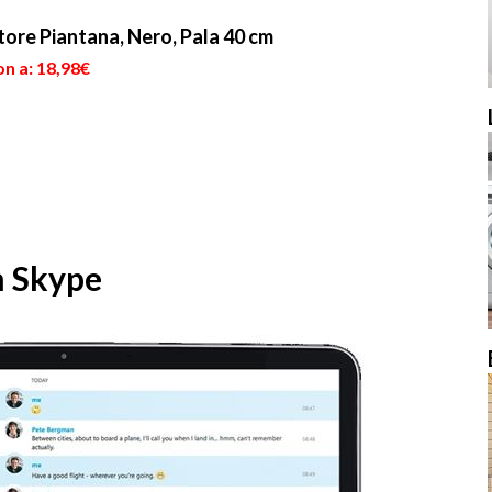
ore Piantana, Nero, Pala 40 cm
n a: 18,98€
n Skype