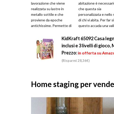
lavorazione che viene
abitazione è necessari
realizzata su lastre in
che questa sia
metallo sottile e che
personalizzata e nello s
proviene da epoche
di chi vi abita. Per far s
antichissime. Permette di
questo accada una val
creare opere scultoree in
soluzione è realizzare c
rilievo e fa ...
KidKraft 65092 Casa legn
inclusi e 3 livelli di gioco
Prezzo:
in offerta su Amaz
(Risparmi 28,36€)
Home staging per vende