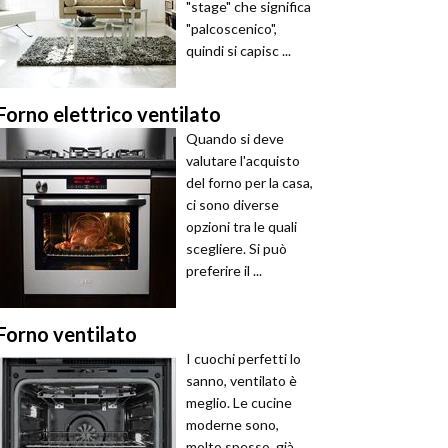
"stage" che significa
"palcoscenico",
quindi si capisc ...
Forno elettrico ventilato
Quando si deve
valutare l'acquisto
del forno per la casa,
ci sono diverse
opzioni tra le quali
scegliere. Si può
preferire il ...
Forno ventilato
I cuochi perfetti lo
sanno, ventilato è
meglio. Le cucine
moderne sono,
molto spesso, già