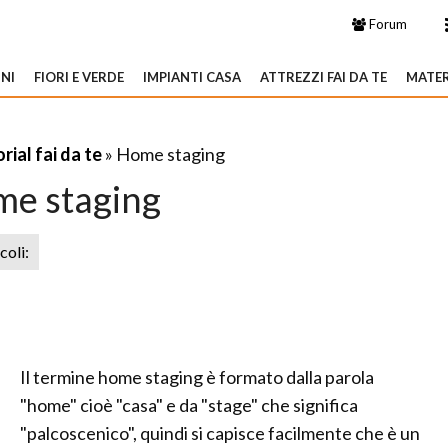
Forum
NI
FIORI E VERDE
IMPIANTI CASA
ATTREZZI FAI DA TE
MATER
rial fai da te
» Home staging
e staging
icoli:
Il termine home staging è formato dalla parola
"home" cioè "casa" e da "stage" che significa
"palcoscenico", quindi si capisce facilmente che è un