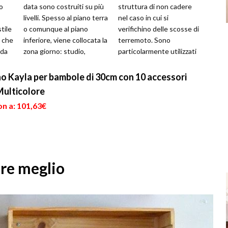
o
data sono costruiti su più
struttura di non cadere
livelli. Spesso al piano terra
nel caso in cui si
tile
o comunque al piano
verifichino delle scosse di
ì che
inferiore, viene collocata la
terremoto. Sono
ida
zona giorno: studio,
particolarmente utilizzati
o...
soggiorno, cucina ...
in quei territori in cui si
verificano più fre...
o Kayla per bambole di 30cm con 10 accessori
, Multicolore
on a: 101,63€
re meglio