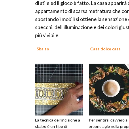
di stile ed il gioco è fatto. La casa appari
appartamento di scarsa metratura che con l
spostando i mobili si ottiene la sensazione 
specchi, dell'illuminazione e dei colori gi
più vivibile.
Sbalzo
Casa dolce casa
La tecnica dell’incisione a
Per sentirsi davvero a
sbalzo è un tipo di
proprio agio nella prop