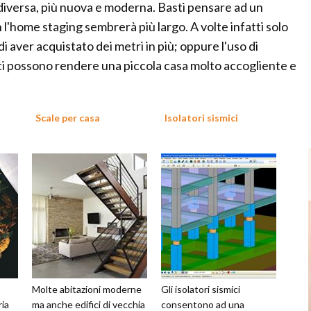
rà diversa, più nuova e moderna. Basti pensare ad un
'home staging sembrerà più largo. A volte infatti solo
di aver acquistato dei metri in più; oppure l'uso di
usti possono rendere una piccola casa molto accogliente e
Scale per casa
Isolatori sismici
Molte abitazioni moderne
Gli isolatori sismici
ria
ma anche edifici di vecchia
consentono ad una