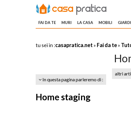
FAI DA TE
MURI
LA CASA
MOBILI
GIARDI
tu sei in :
casapratica.net
»
Fai da te
»
Tuto
Hom
altri art
In questa pagina parleremo di :
Home staging