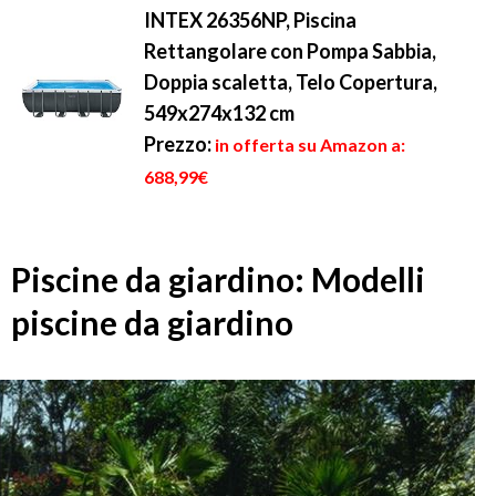
INTEX 26356NP, Piscina
Rettangolare con Pompa Sabbia,
Doppia scaletta, Telo Copertura,
549x274x132 cm
Prezzo:
in offerta su Amazon a:
688,99€
Piscine da giardino: Modelli
piscine da giardino