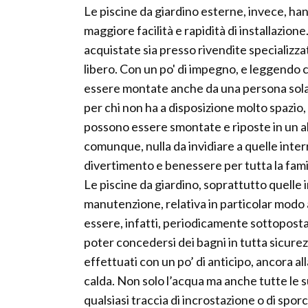
Le piscine da giardino esterne, invece, h
maggiore facilità e rapidità di installazio
acquistate sia presso rivendite specializza
libero. Con un po' di impegno, e leggendo c
essere montate anche da una persona sola 
per chi non ha a disposizione molto spazio,
possono essere smontate e riposte in un al
comunque, nulla da invidiare a quelle inte
divertimento e benessere per tutta la fami
Le piscine da giardino, soprattutto quelle
manutenzione, relativa in particolar modo a
essere, infatti, periodicamente sottoposta 
poter concedersi dei bagni in tutta sicurez
effettuati con un po’ di anticipo, ancora all
calda. Non solo l’acqua ma anche tutte le s
qualsiasi traccia di incrostazione o di spo