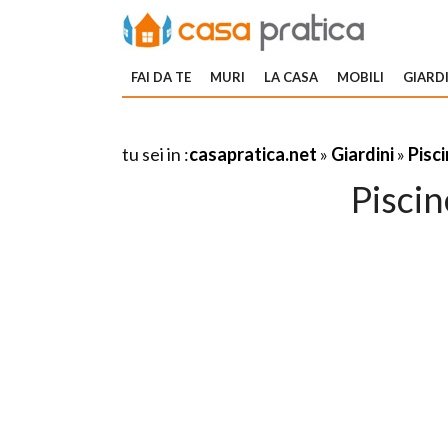
FAI DA TE
MURI
LA CASA
MOBILI
GIARDI
tu sei in :
casapratica.net
»
Giardini
»
Pisci
Piscin