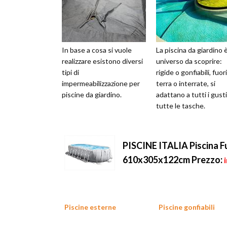
In base a cosa si vuole
La piscina da giardino 
realizzare esistono diversi
universo da scoprire:
tipi di
rigide o gonfiabili, fuori
impermeabilizzazione per
terra o interrate, si
piscine da giardino.
adattano a tutti i gusti
tutte le tasche.
PISCINE ITALIA Piscina F
610x305x122cm
Prezzo:
Piscine esterne
Piscine gonfiabili