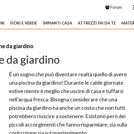
Forum
NI
FIORI E VERDE
IMPIANTI CASA
ATTREZZI FAI DA TE
MATER
ne da giardino
e da giardino
É un sogno che può diventare realtà quello di avere
una piscina da giardino! Durante le calde giornate
estive niente è meglio che uscire di casa e tuffarsi
nell'acqua fresca. Bisogna considerare che una
piscina da giardino ha anche un costo che non tutti
potrebbero riuscire a sostenere. Esistono però dei
piccoli accorgimenti che fanno risparmiare, sia sulla
costruzione sia sul mantenimento.