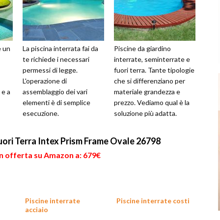
è un
La piscina interrata fai da
Piscine da giardino
te richiede i necessari
interrate, seminterrate e
permessi di legge.
fuori terra. Tante tipologie
L'operazione di
che si differenziano per
 e a
assemblaggio dei vari
materiale grandezza e
elementi è di semplice
prezzo. Vediamo qual è la
esecuzione.
soluzione più adatta.
uori Terra Intex Prism Frame Ovale 26798
in offerta su Amazon a: 679€
Piscine interrate
Piscine interrate costi
acciaio