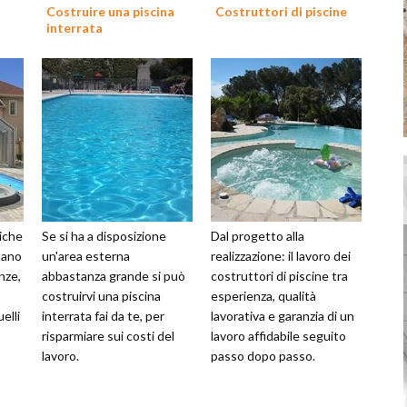
Costruire una piscina
Costruttori di piscine
interrata
iche
Se si ha a disposizione
Dal progetto alla
tano
un'area esterna
realizzazione: il lavoro dei
nze,
abbastanza grande si può
costruttori di piscine tra
costruirvi una piscina
esperienza, qualità
elli
interrata fai da te, per
lavorativa e garanzia di un
risparmiare sui costi del
lavoro affidabile seguito
lavoro.
passo dopo passo.