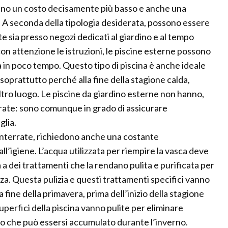
anno un costo decisamente più basso e anche una
ne. A seconda della tipologia desiderata, possono essere
te sia presso negozi dedicati al giardino e al tempo
on attenzione le istruzioni, le piscine esterne possono
in poco tempo. Questo tipo di piscina è anche ideale
 soprattutto perché alla fine della stagione calda,
tro luogo. Le piscine da giardino esterne non hanno,
rrate: sono comunque in grado di assicurare
glia.
 interrate, richiedono anche una costante
ll’igiene. L’acqua utilizzata per riempire la vasca deve
a dei trattamenti che la rendano pulita e purificata per
za. Questa pulizia e questi trattamenti specifici vanno
a fine della primavera, prima dell’inizio della stagione
uperfici della piscina vanno pulite per eliminare
rco che può essersi accumulato durante l’inverno.