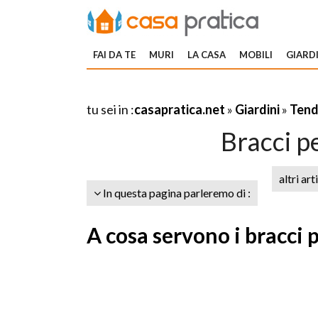
FAI DA TE
MURI
LA CASA
MOBILI
GIARDI
tu sei in :
casapratica.net
»
Giardini
»
Tend
Bracci p
altri art
In questa pagina parleremo di :
A cosa servono i bracci 