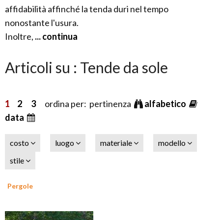
affidabilità affinché la tenda duri nel tempo
nonostante l'usura.
Inoltre,
... continua
Articoli su : Tende da sole
1
2
3
ordina per: pertinenza
alfabetico
data
costo
luogo
materiale
modello
stile
Pergole