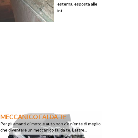
esterna, esposta alle
int ...
MECCANICO FAI DA TE
Per gli amanti di moto e auto non c’è niente di meglio
che diventare un meccanico fai da te. L’attre...