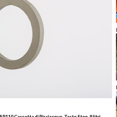
10 Cassetta di Risciacquo, Tasto Stop, 9 litri,