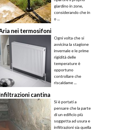
giardino in zone,
considerando che in
o ...
Aria nei termosifoni
Ogni volta che si
avvicina la stagione
invernale e le prime
rigidità delle
temperature è
opportuno
controllare che
riscaldame ...
Infiltrazioni cantina
Si è portati a
pensare che la parte
di un edificio più
soggetta ad usura e
infiltrazioni sia quella