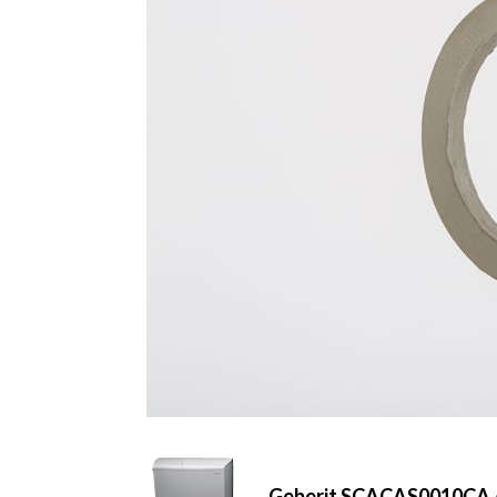
Geberit SCACAS0010CA AP1