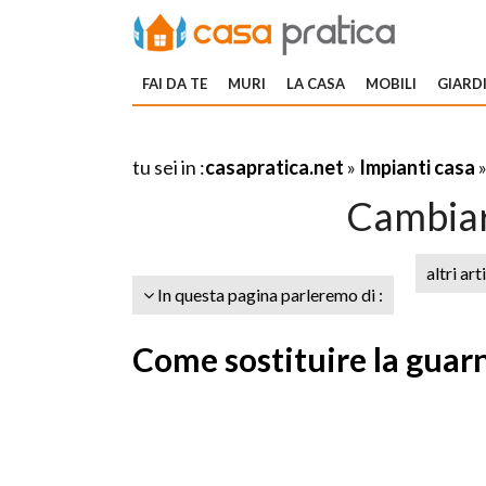
FAI DA TE
MURI
LA CASA
MOBILI
GIARDI
tu sei in :
casapratica.net
»
Impianti casa
Cambiar
altri art
In questa pagina parleremo di :
Come sostituire la guar