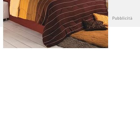
©2026 - casapratica.net - p.iva 03338800984
Pubblicità