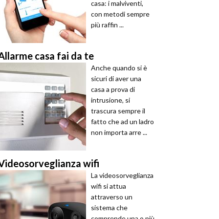
casa: i malviventi,
con metodi sempre
più raffin ...
Allarme casa fai da te
Anche quando si è
sicuri di aver una
casa a prova di
intrusione, si
trascura sempre il
fatto che ad un ladro
non importa arre ...
Videosorveglianza wifi
La videosorveglianza
wifi si attua
attraverso un
sistema che
comprende una o più