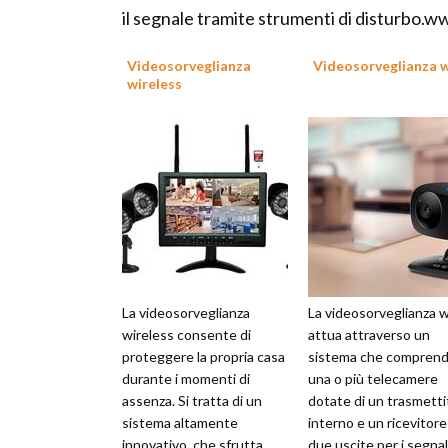
il segnale tramite strumenti di disturbo.w
Videosorveglianza
Videosorveglianza w
wireless
La videosorveglianza
La videosorveglianza wi
wireless consente di
attua attraverso un
proteggere la propria casa
sistema che compren
durante i momenti di
una o più telecamere
assenza. Si tratta di un
dotate di un trasmetti
sistema altamente
interno e un ricevitor
innovativo, che sfrutta
due uscite per i segnal