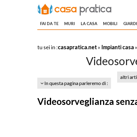
FAI DA TE
MURI
LA CASA
MOBILI
GIARDI
tu sei in :
casapratica.net
»
Impianti casa
Videosorve
altri art
In questa pagina parleremo di :
Videosorveglianza senza 