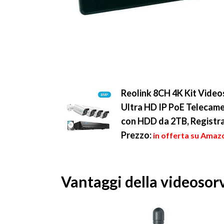
Reolink 8CH 4K Kit Vide
Ultra HD IP PoE Telecame
con HDD da 2TB, Registr
Prezzo:
in offerta su Amaz
Vantaggi della videosorv