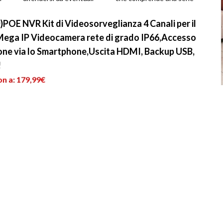
i
furti legati all'aumento
di telecamere dispost...
della delinquenza....
OE NVR Kit di Videosorveglianza 4 Canali per il
 Mega IP Videocamera rete di grado IP66,Accesso
one via lo Smartphone,Uscita HDMI, Backup USB,
!
on a: 179,99€