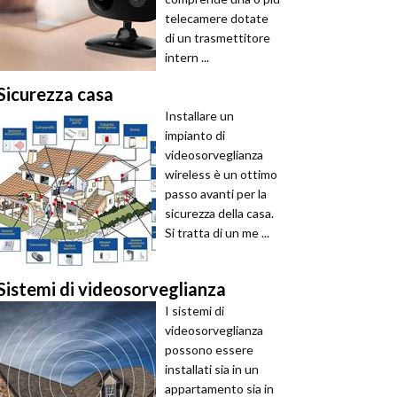
telecamere dotate
di un trasmettitore
intern ...
Sicurezza casa
Installare un
impianto di
videosorveglianza
wireless è un ottimo
passo avanti per la
sicurezza della casa.
Si tratta di un me ...
Sistemi di videosorveglianza
I sistemi di
videosorveglianza
possono essere
installati sia in un
appartamento sia in