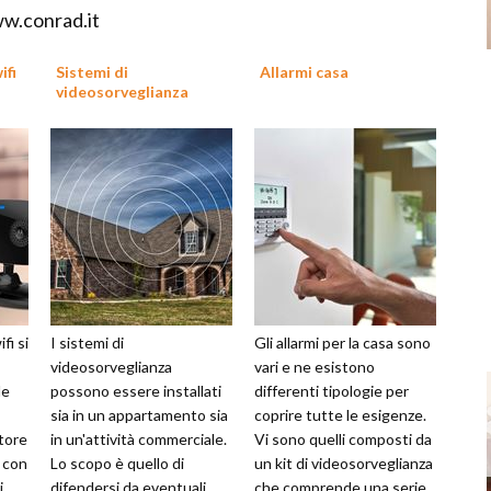
ww.conrad.it
ifi
Sistemi di
Allarmi casa
videosorveglianza
fi si
I sistemi di
Gli allarmi per la casa sono
videosorveglianza
vari e ne esistono
de
possono essere installati
differenti tipologie per
sia in un appartamento sia
coprire tutte le esigenze.
tore
in un'attività commerciale.
Vi sono quelli composti da
e con
Lo scopo è quello di
un kit di videosorveglianza
i
difendersi da eventuali
che comprende una serie