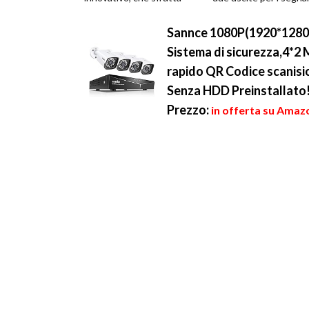
una tecnologia ormai nota,
audio e video. Questi s
come quella del ...
col...
Sannce 1080P(1920*1280)P
Sistema di sicurezza,4*2
rapido QR Codice scanisi
Senza HDD Preinstallato
Prezzo:
in offerta su Amaz