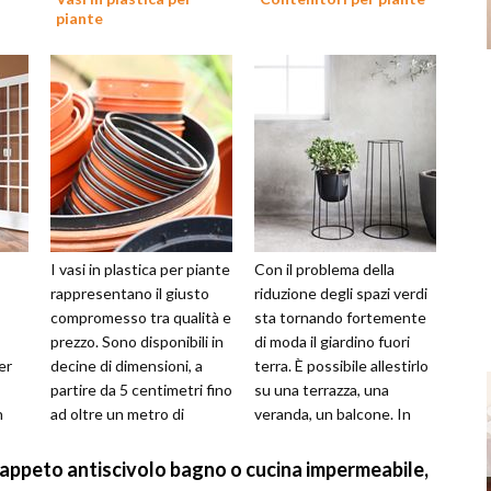
piante
I vasi in plastica per piante
Con il problema della
rappresentano il giusto
riduzione degli spazi verdi
compromesso tra qualità e
sta tornando fortemente
prezzo. Sono disponibili in
di moda il giardino fuori
er
decine di dimensioni, a
terra. È possibile allestirlo
partire da 5 centimetri fino
su una terrazza, una
n
ad oltre un metro di
veranda, un balcone. In
rno.
larghezza. Si trat...
vendita si trovano
conten...
appeto antiscivolo bagno o cucina impermeabile,