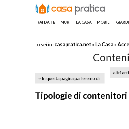
FAI DA TE
MURI
LA CASA
MOBILI
GIARDI
tu sei in :
casapratica.net
»
La Casa
»
Acce
Contenit
altri art
In questa pagina parleremo di :
Tipologie di contenitori 