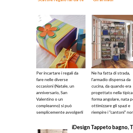
Per incartare i regali da
Ne ha fatta di strada,
fare nelle diverse
l'armadio dispensa da
occasioni (Natale, un
cucina, da quando era
anniversario, San
progettato nella tipica
Valentino o un
forma angolare, nata p
compleanno) si può
ottimizzare gli spazi e
semplicemente avvolgerli
riempire i "cantoni" no
nell'apposita carta
sfruttati della zona gio
colorata oppure
Propri...
iDesign Tappeto bagno, T
presentarli all'inte...