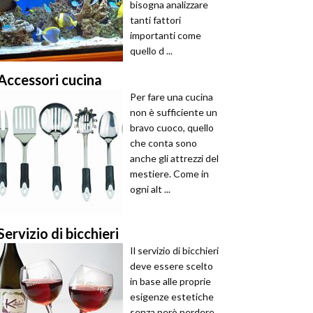
bisogna analizzare
tanti fattori
importanti come
quello d ...
Accessori cucina
Per fare una cucina
non è sufficiente un
bravo cuoco, quello
che conta sono
anche gli attrezzi del
mestiere. Come in
ogni alt ...
Servizio di bicchieri
Il servizio di bicchieri
deve essere scelto
in base alle proprie
esigenze estetiche
senza però perdere