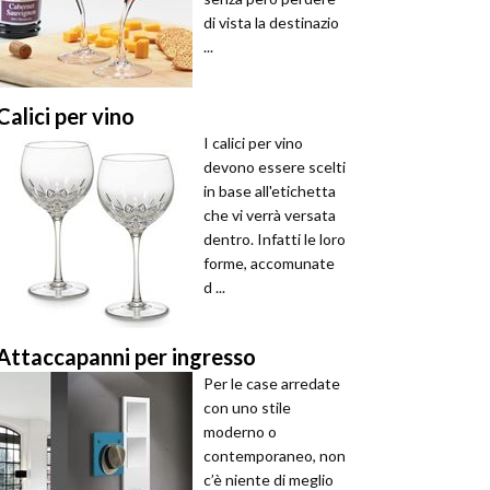
di vista la destinazio
...
Calici per vino
I calici per vino
devono essere scelti
in base all'etichetta
che vi verrà versata
dentro. Infatti le loro
forme, accomunate
d ...
Attaccapanni per ingresso
Per le case arredate
con uno stile
moderno o
contemporaneo, non
c’è niente di meglio