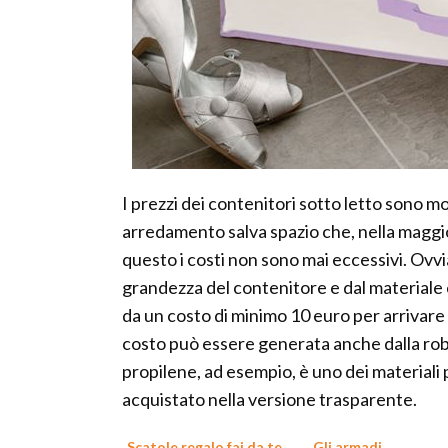
I prezzi dei contenitori sotto letto sono molt
arredamento salva spazio che, nella maggior 
questo i costi non sono mai eccessivi. Ovv
grandezza del contenitore e dal materiale co
da un costo di minimo 10 euro per arrivare 
costo può essere generata anche dalla robus
propilene, ad esempio, è uno dei materiali 
acquistato nella versione trasparente.
Scatole regalo fai da te
Gli armadi