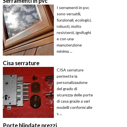
Serramenti in pvc
I serramenti in pvc
sono versatili,
funzionali, ecologici,
robusti, molto
resistenti, ignifughi
e con una
manutenzione
minima ...
Cisa serrature
CISA serrature
permette la
personalizzazione
del grado di
sicurezza delle porte
di casa grazie a vari
modelli conformi alle
s ...
Porte blindate prezzi