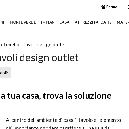
Forum
NI
FIORI E VERDE
IMPIANTI CASA
ATTREZZI FAI DA TE
MATER
» I migliori tavoli design outlet
tavoli design outlet
icoli:
la tua casa, trova la soluzione
Al centro dell'ambiente di casa, il tavolo è l'elemento
più importante per dare carattere a una sala da