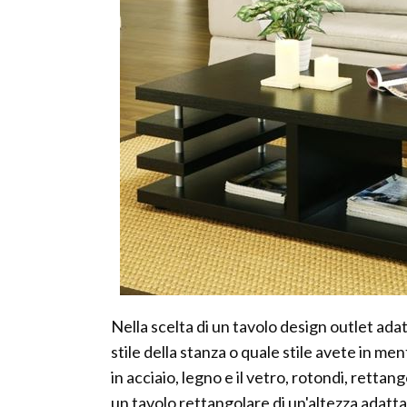
Nella scelta di un tavolo design outlet ada
stile della stanza o quale stile avete in ment
in acciaio, legno e il vetro, rotondi, rettang
un tavolo rettangolare di un'altezza adatta 