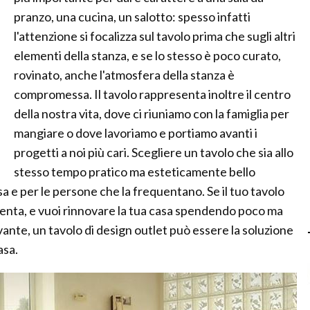
pranzo, una cucina, un salotto: spesso infatti
l'attenzione si focalizza sul tavolo prima che sugli altri
elementi della stanza, e se lo stesso è poco curato,
rovinato, anche l'atmosfera della stanza è
compromessa. Il tavolo rappresenta inoltre il centro
della nostra vita, dove ci riuniamo con la famiglia per
mangiare o dove lavoriamo e portiamo avanti i
progetti a noi più cari. Scegliere un tavolo che sia allo
stesso tempo pratico ma esteticamente bello
a e per le persone che la frequentano. Se il tuo tavolo
esenta, e vuoi rinnovare la tua casa spendendo poco ma
ivante, un tavolo di design outlet può essere la soluzione
asa.