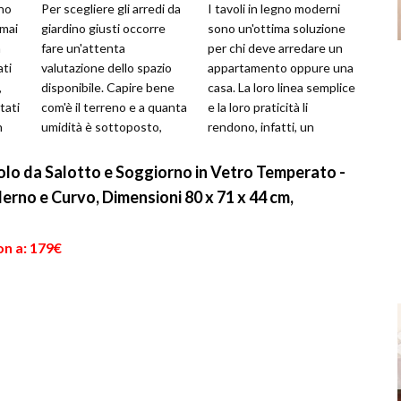
ono
Per scegliere gli arredi da
I tavoli in legno moderni
rmai
giardino giusti occorre
sono un'ottima soluzione
n
fare un'attenta
per chi deve arredare un
ati
valutazione dello spazio
appartamento oppure una
,
disponibile. Capire bene
casa. La loro linea semplice
tati
com'è il terreno e a quanta
e la loro praticità li
n
umidità è sottoposto,
rendono, infatti, un
questo serve a non
complemento d'arredo
sbagliare nel...
perfet...
o da Salotto e Soggiorno in Vetro Temperato -
rno e Curvo, Dimensioni 80 x 71 x 44 cm,
on a: 179€