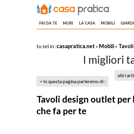
FAI DA TE
MURI
LA CASA
MOBILI
GIARDI
tu sei in :
casapratica.net
»
Mobili
»
Tavoli
I migliori 
altri art
In questa pagina parleremo di :
Tavoli design outlet per 
che fa per te