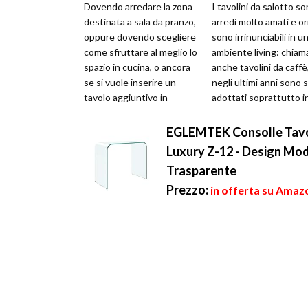
Dovendo arredare la zona
I tavolini da salotto s
destinata a sala da pranzo,
arredi molto amati e o
oppure dovendo scegliere
sono irrinunciabili in u
come sfruttare al meglio lo
ambiente living: chiam
spazio in cucina, o ancora
anche tavolini da caffè
se si vuole inserire un
negli ultimi anni sono s
tavolo aggiuntivo in
adottati soprattutto i
salotto, è bene consid...
stile Shabby Chi...
EGLEMTEK Consolle Tavol
Luxury Z-12 - Design Mode
Trasparente
Prezzo:
in offerta su Amaz