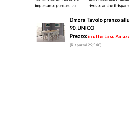
importante puntare su
riveste anche il rispar
oggetti dal de...
economico generato d
stesse...
Dmora Tavolo pranzo allu
90, UNICO
Prezzo:
in offerta su Amaz
(Risparmi 29,54€)