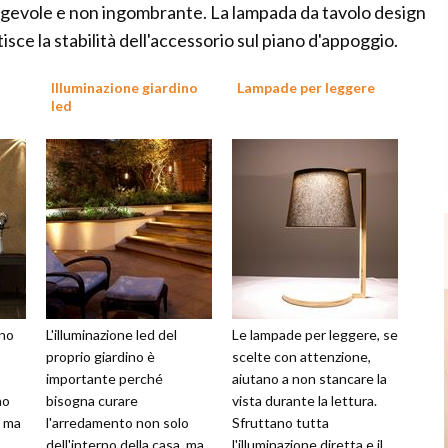
gevole e non ingombrante. La lampada da tavolo design
sce la stabilità dell'accessorio sul piano d'appoggio.
Illuminazione giardino
Lampade per leggere
led
ono
L'illuminazione led del
Le lampade per leggere, se
proprio giardino è
scelte con attenzione,
importante perché
aiutano a non stancare la
no
bisogna curare
vista durante la lettura.
, ma
l'arredamento non solo
Sfruttano tutta
dell'interno della casa, ma
l'illuminazione diretta e il