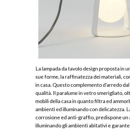
La lampada da tavolo design proposta in un
sue forme, la raffinatezza dei materiali, 
in casa. Questo complemento d'arredo dal d
qualità. Il paralume in vetro smerigliato, o
mobili della casa in quanto filtra ed ammor
ambienti ed illuminando con delicatezza. La
corrosione ed anti-graffio, predispone un
illuminando gli ambienti abitativi e garan