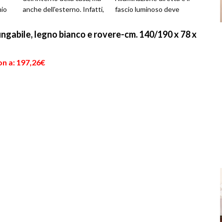
mio
anche dell'esterno. Infatti,
fascio luminoso deve
alle
bisogna realizzare un vero
esser indirizzato proprio
e proprio progett...
sull'o...
ngabile, legno bianco e rovere-cm. 140/190 x 78 x
on a: 197,26€