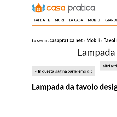
FAI DA TE
MURI
LA CASA
MOBILI
GIARDI
tu sei in :
casapratica.net
»
Mobili
»
Tavoli
Lampada 
altri art
In questa pagina parleremo di :
Lampada da tavolo design