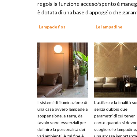
regola la funzione acceso⁄spento è maneg
è dotata di una base d'appoggio che garanti
Lampade flos
Le lampadine
I sistemi di illuminazione di
L'utilizzo e la finalità s
una casa ovvero lampade a
senza dubbio due
sospensione, a terra, da
parametri di cui tener
tavolo sono essenziali per
conto quando si devo
definire la personalità dei
scegliere le lampadine
vari ambienti. A tal fine è
una grossa importanza