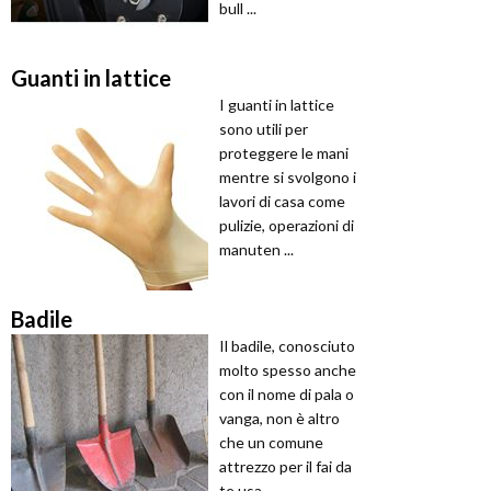
bull ...
Guanti in lattice
I guanti in lattice
sono utili per
proteggere le mani
mentre si svolgono i
lavori di casa come
pulizie, operazioni di
manuten ...
Badile
Il badile, conosciuto
molto spesso anche
con il nome di pala o
vanga, non è altro
che un comune
attrezzo per il fai da
te usa ...