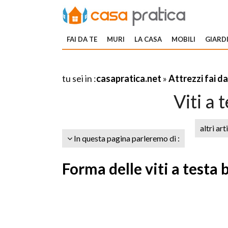
FAI DA TE
MURI
LA CASA
MOBILI
GIARDI
tu sei in :
casapratica.net
»
Attrezzi fai da
Viti a
altri art
In questa pagina parleremo di :
Forma delle viti a testa