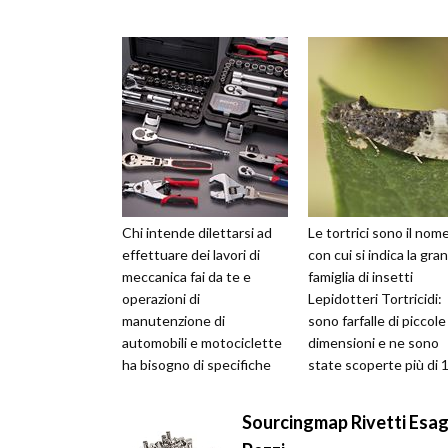
Chi intende dilettarsi ad
Le tortrici sono il nom
effettuare dei lavori di
con cui si indica la gra
meccanica fai da te e
famiglia di insetti
operazioni di
Lepidotteri Tortricidi:
manutenzione di
sono farfalle di piccole
automobili e motociclette
dimensioni e ne sono
ha bisogno di specifiche
state scoperte più di 
attrezzature e materiali di
generi e oltre 10.000
consumo. Occorre, ...
specie. ...
Sourcingmap Rivetti Esag