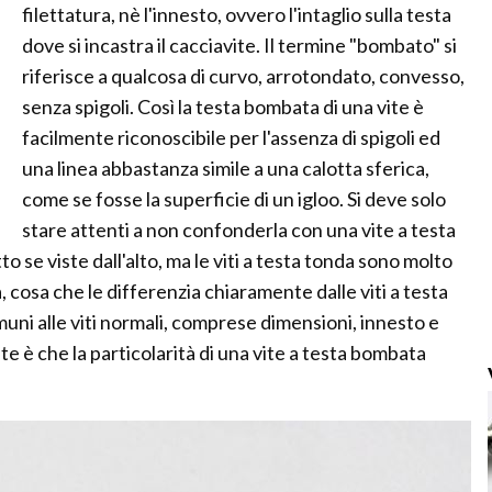
filettatura, nè l'innesto, ovvero l'intaglio sulla testa
dove si incastra il cacciavite. Il termine "bombato" si
riferisce a qualcosa di curvo, arrotondato, convesso,
senza spigoli. Così la testa bombata di una vite è
facilmente riconoscibile per l'assenza di spigoli ed
una linea abbastanza simile a una calotta sferica,
come se fosse la superficie di un igloo. Si deve solo
stare attenti a non confonderla con una vite a testa
 se viste dall'alto, ma le viti a testa tonda sono molto
a, cosa che le differenzia chiaramente dalle viti a testa
uni alle viti normali, comprese dimensioni, innesto e
te è che la particolarità di una vite a testa bombata