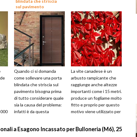
blindata che striscia
sul pavimento
e
Quando ci si domanda
La vite canadese è un
nde
come sollevare una porta
arbusto rampicante che
blindata che striscia sul
raggiunge anche altezze
pavimento bisogna prima
importanti come i 15 metri.
di tutto considerare quale
produce un fogliame molto
sia la causa del problema:
fitto e proprio per questo
1000
infatti è da questa
motivo viene utilizzato per
valutazione che si
i pergolati e le recin...
determinano...
onali a Esagono Incassato per Bulloneria (M6), 25