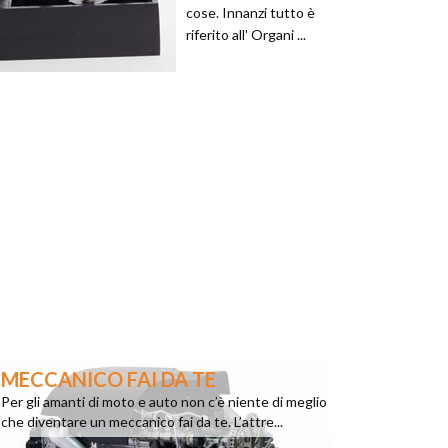
cose. Innanzi tutto è
riferito all' Organi ...
MECCANICO FAI DA TE
Per gli amanti di moto e auto non c’è niente di meglio
che diventare un meccanico fai da te. L’attre...