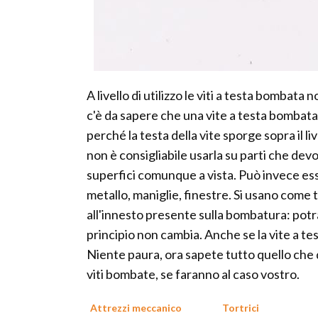
A livello di utilizzo le viti a testa bombata no
c'è da sapere che una vite a testa bombata n
perché la testa della vite sporge sopra il l
non è consigliabile usarla su parti che de
superfici comunque a vista. Può invece ess
metallo, maniglie, finestre. Si usano come t
all'innesto presente sulla bombatura: potrà
principio non cambia. Anche se la vite a te
Niente paura, ora sapete tutto quello che 
viti bombate, se faranno al caso vostro.
Attrezzi meccanico
Tortrici