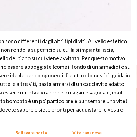
n sono differenti dagli altri tipi di viti. A livello estetico
on rende la superficie su cui la si impianta liscia,
ivello del piano su cui viene avvitata. Per questo motivo
vono essere appoggiate (come il fondo di un armadio) o su
ere ideale per componenti di elettrodomestici, guida in
utte le altre viti, basta armarsi di un cacciavite adatto
 essere un intaglio a croce o magari esagonale, ma il
sta bombata è un po' particolare è pur sempre una vite!
dovete sapere e siete pronti per acquistare le vostre
Sollevare porta
Vite canadese