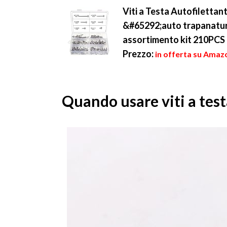
Viti a Testa Autofilettan
&#65292;auto trapanatura 
assortimento kit 210PCS
Prezzo:
in offerta su Amazo
Quando usare viti a tes