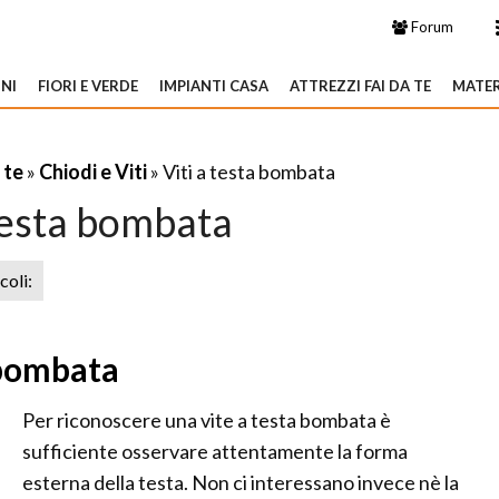
Forum
NI
FIORI E VERDE
IMPIANTI CASA
ATTREZZI FAI DA TE
MATER
 te
»
Chiodi e Viti
» Viti a testa bombata
 testa bombata
icoli:
 bombata
Per riconoscere una vite a testa bombata è
sufficiente osservare attentamente la forma
esterna della testa. Non ci interessano invece nè la