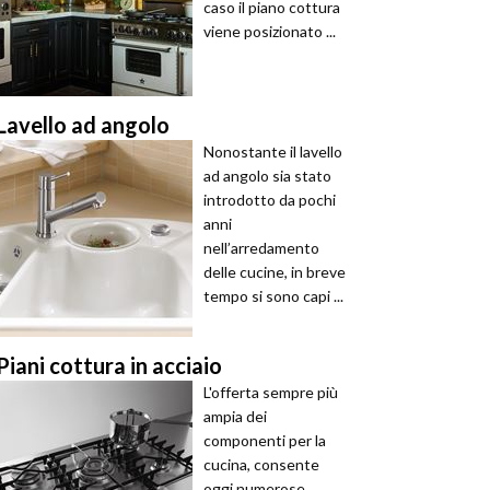
caso il piano cottura
viene posizionato ...
Lavello ad angolo
Nonostante il lavello
ad angolo sia stato
introdotto da pochi
anni
nell’arredamento
delle cucine, in breve
tempo si sono capi ...
Piani cottura in acciaio
L'offerta sempre più
ampia dei
componenti per la
cucina, consente
oggi numerose