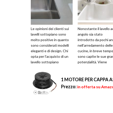
Le opinioni dei clienti sui
Nonostante il lavello a
lavelli sottopiano sono
angolo sia stato
molto positive in quanto
introdotto da pochi an
sono considerati modelli
nell’arredamento delle
eleganti e di design. Chi
cucine, in breve tempo
opta per l'acquisto di un
sono capite le sue gra
lavello sottopiano
potenzialità. Viene
apprezza soprattutto la
utilizzato soprattutto 
pos...
stanze picco...
1 MOTORE PER CAPPA A
Prezzo:
in offerta su Amazo