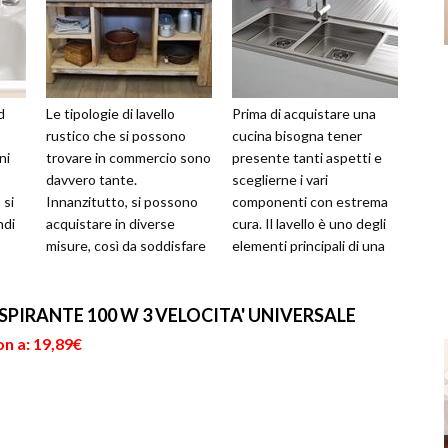
d
Le tipologie di lavello
Prima di acquistare una
rustico che si possono
cucina bisogna tener
ni
trovare in commercio sono
presente tanti aspetti e
davvero tante.
sceglierne i vari
 si
Innanzitutto, si possono
componenti con estrema
ndi
acquistare in diverse
cura. Il lavello è uno degli
misure, così da soddisfare
elementi principali di una
in
sia l'esigenza di chi ha un
cucina perchè è
piccolo sp...
probabilmente ciò...
SPIRANTE 100 W 3 VELOCITA' UNIVERSALE
n a: 19,89€