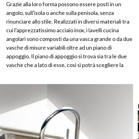
Grazie alla loro forma possono essere posti in un
angolo, sull'isola o anche sulla penisola, senza
rinunciare allo stile. Realizzati in diversi materiali tra
cui l'apprezzatissimo acciaio inox, i lavelli cucina
angolari sono composti da una vasca grande o da due
vasche di misure variabili oltre ad un piano di
appoggio. Il piano di appoggio si trova sia tra le due
vasche che a lato di esse, così si potrà scegliere la