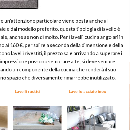
re un'attenzione particolare viene posta anche al
 e dal modello preferito, questa tipologia di lavello è
e, anche se non di molto. Per i lavelli cucina angolari in
rno ai 160 €, per salire a seconda della dimensione e della
cono lavelli rivestiti, il prezzo sale arrivando a superare i
 impressione possono sembrare alte, si deve sempre
stando un componente della cucina che renderà il suo
uno spazio che diversamente rimarrebbe inutilizzato.
Lavelli rustici
Lavello acciaio inox