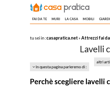
FAI DA TE
MURI
LA CASA
MOBILI
GIARDI
tu sei in :
casapratica.net
»
Attrezzi fai da
Lavelli 
altri art
In questa pagina parleremo di :
Perchè scegliere lavelli 