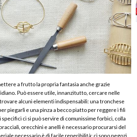
mettere a frutto la propria fantasia anche grazie
otidiano. Può essere utile, innanzitutto, cercare nelle
r trovare alcuni elementi indispensabili: una tronchese
per piegarli e una pinza a becco piatto per reggere i fili
 specifici ci si può servire di comunissime forbici, colla
bracciali, orecchini e anelli è necessario procurarsi del
teriale necessario è di facile reperibilità; ci sono negozi