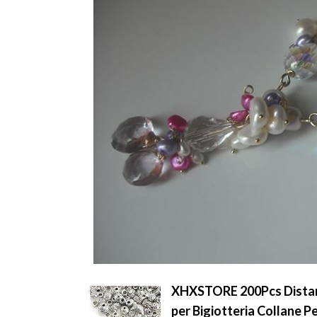
XHXSTORE 200Pcs Distanzia
per Bigiotteria Collane Pe