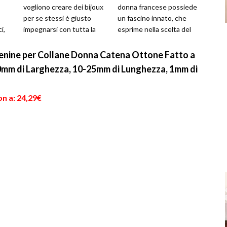
vogliono creare dei bijoux
donna francese possiede
per se stessi è giusto
un fascino innato, che
i,
impegnarsi con tutta la
esprime nella scelta del
che
fantasia e creatività a
suo abbigliamento e d...
.
disposi...
enine per Collane Donna Catena Ottone Fatto a
mm di Larghezza, 10-25mm di Lunghezza, 1mm di
n a: 24,29€