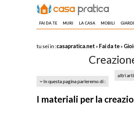
FAI DA TE
MURI
LA CASA
MOBILI
GIARDI
tu sei in :
casapratica.net
»
Fai da te
»
Gioi
Creazione 
altri art
In questa pagina parleremo di :
I materiali per la creazio