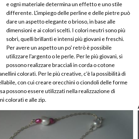
e ogni materiale determina un effetto e uno stile
differente. L'impiego delle perline e delle pietre può
dare un aspetto elegante o brioso, in base alle
dimensioni e ai colori scelti. I colori neutri sono più
sobri, quelli brillanti e intensi più giovani e freschi.
Per avere un aspetto un po' retrò è possibile
utilizzare l'argento o le perle. Per le più giovani, si
possono realizzare bracciali in corda o cotone
llini colorati. Per le più creative, c'è la possibilità di
ellabile, con cui creare orecchini o ciondoli delle forme
asa possono essere utilizzati nella realizzazione di
i colorati e alle zip.