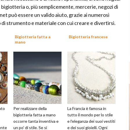
la bigiotteria o, più semplicemente, mercerie, negozi di
net può essere un valido aiuto, grazie ai numerosi
 di strumento e materiale con cui creare e divertirsi.
Bigiotteria fatta a
Bigiotteria francese
mano
ato
Per realizzare della
La Francia è famosa in
bigiotteria fatta a mano
tutto il mondo per lo stile
occorre tanta inventiva e
e l'eleganza dei suoi vestiti
ente
un po' di stile. Se si
e dei suoi gioielli. Ogni