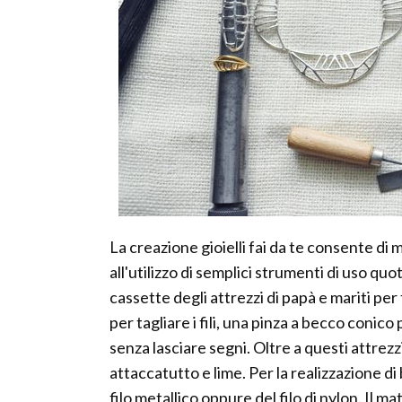
La creazione gioielli fai da te consente di 
all'utilizzo di semplici strumenti di uso qu
cassette degli attrezzi di papà e mariti pe
per tagliare i fili, una pinza a becco conico 
senza lasciare segni. Oltre a questi attrezzi
attaccatutto e lime. Per la realizzazione di 
filo metallico oppure del filo di nylon. Il ma