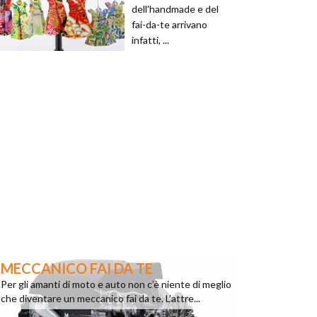
dell'handmade e del
fai-da-te arrivano
infatti, ...
MECCANICO FAI DA TE
Per gli amanti di moto e auto non c’è niente di meglio
che diventare un meccanico fai da te. L’attre...