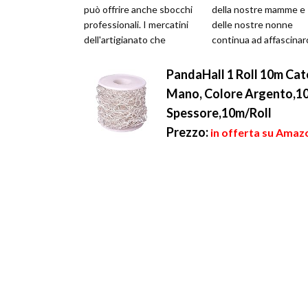
può offrire anche sbocchi
della nostre mamme e
professionali. I mercatini
delle nostre nonne
dell'artigianato che
continua ad affascinarc
offrono alla clientela...
soprattutto per quel 
riguarda la cura dei de..
PandaHall 1 Roll 10m Cat
Mano, Colore Argento,10
Spessore,10m/Roll
Prezzo:
in offerta su Amazo