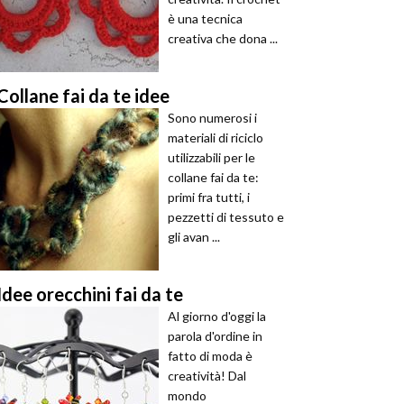
è una tecnica
creativa che dona ...
Collane fai da te idee
Sono numerosi i
materiali di riciclo
utilizzabili per le
collane fai da te:
primi fra tutti, i
pezzetti di tessuto e
gli avan ...
Idee orecchini fai da te
Al giorno d'oggi la
parola d'ordine in
fatto di moda è
creatività! Dal
mondo