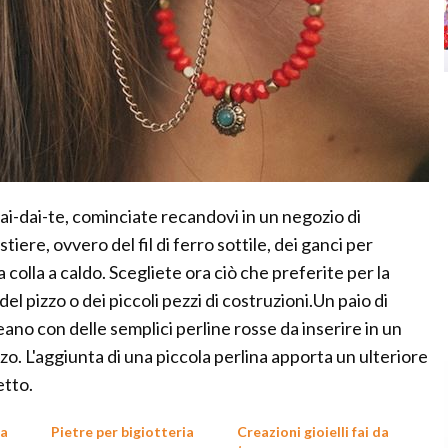
fai-dai-te, cominciate recandovi in un negozio di
iere, ovvero del fil di ferro sottile, dei ganci per
 colla a caldo. Scegliete ora ciò che preferite per la
del pizzo o dei piccoli pezzi di costruzioni.Un paio di
reano con delle semplici perline rosse da inserire in un
nzo. L'aggiunta di una piccola perlina apporta un ulteriore
etto.
da
Pietre per bigiotteria
Creazioni gioielli fai da