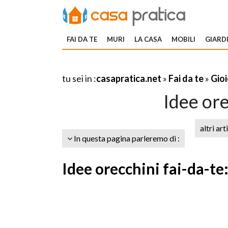
FAI DA TE
MURI
LA CASA
MOBILI
GIARDI
tu sei in :
casapratica.net
»
Fai da te
»
Gioi
Idee ore
altri art
In questa pagina parleremo di :
Idee orecchini fai-da-te: