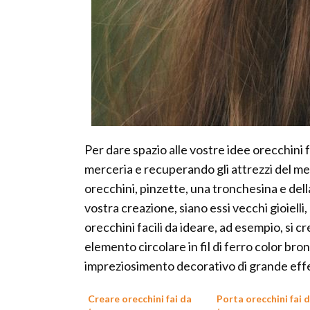
Per dare spazio alle vostre idee orecchini 
merceria e recuperando gli attrezzi del mest
orecchini, pinzette, una tronchesina e della
vostra creazione, siano essi vecchi gioielli, 
orecchini facili da ideare, ad esempio, si c
elemento circolare in fil di ferro color bro
impreziosimento decorativo di grande eff
Creare orecchini fai da
Porta orecchini fai 