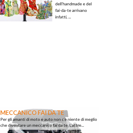
dell'handmade e del
fai-da-te arrivano
infatti, ...
MECCANICO FAI DA TE
Per gli amanti di moto e auto non c’è niente di meglio
che diventare un meccanico fai da te. L’attre...