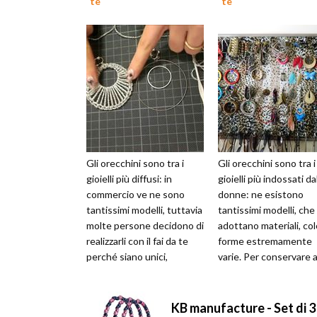
te
te
Gli orecchini sono tra i
Gli orecchini sono tra i
gioielli più diffusi: in
gioielli più indossati da
commercio ve ne sono
donne: ne esistono
tantissimi modelli, tuttavia
tantissimi modelli, che
molte persone decidono di
adottano materiali, col
realizzarli con il fai da te
forme estremamente
perché siano unici,
varie. Per conservare a
personali e adatti al pro...
meglio questi gioielli è
però ...
KB manufacture - Set di 3 