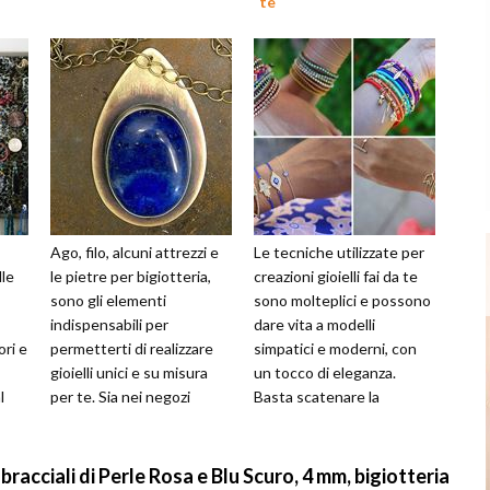
te
Ago, filo, alcuni attrezzi e
Le tecniche utilizzate per
lle
le pietre per bigiotteria,
creazioni gioielli fai da te
sono gli elementi
sono molteplici e possono
indispensabili per
dare vita a modelli
ori e
permetterti di realizzare
simpatici e moderni, con
gioielli unici e su misura
un tocco di eleganza.
l
per te. Sia nei negozi
Basta scatenare la
specializzati tradizionali
fantasia e mettere alla
che ...
prova la...
bracciali di Perle Rosa e Blu Scuro, 4 mm, bigiotteria