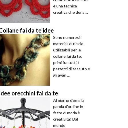
è una tecnica
creativa che dona ...
Collane fai da te idee
Sono numerosi i
materiali di riciclo
utilizzabili per le
collane fai da te:
primi fra tutti, i
pezzetti di tessuto e
gli avan ...
Idee orecchini fai da te
Al giorno d'oggi la
parola d'ordine in
fatto di moda è
creatività! Dal
mondo