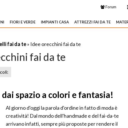
Forum
NI
FIORI E VERDE
IMPIANTI CASA
ATTREZZI FAI DA TE
MATER
elli fai da te
» Idee orecchini fai da te
cchini fai da te
icoli:
 dai spazio a colori e fantasia!
Al giorno d'oggi la parola d'ordine in fatto di moda è
creatività! Dal mondo dell'handmade e del fai-da-te
arrivano infatti, sempre più proposte per rendere il