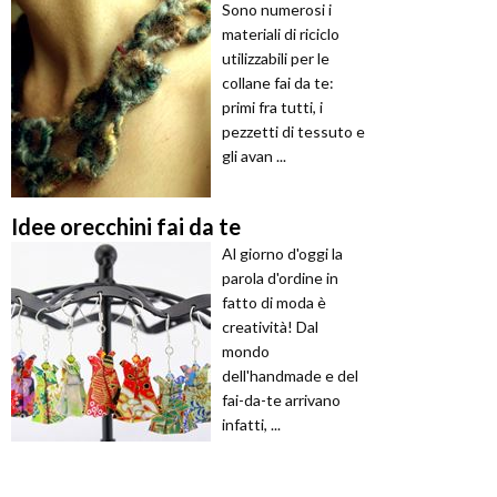
Sono numerosi i
materiali di riciclo
utilizzabili per le
collane fai da te:
primi fra tutti, i
pezzetti di tessuto e
gli avan ...
Idee orecchini fai da te
Al giorno d'oggi la
parola d'ordine in
fatto di moda è
creatività! Dal
mondo
dell'handmade e del
fai-da-te arrivano
infatti, ...