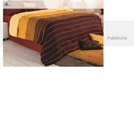
di...
©2026 - casapratica.net - p.iva 03338800984
Pubblicità