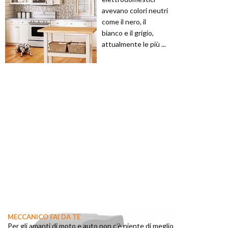
avevano colori neutri
come il nero, il
bianco e il grigio,
attualmente le più ...
MECCANICO FAI DA TE
Per gli amanti di moto e auto non c’è niente di meglio