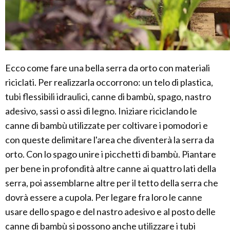
Ecco come fare una bella serra da orto con materiali
riciclati. Per realizzarla occorrono: un telo di plastica,
tubi flessibili idraulici, canne di bambù, spago, nastro
adesivo, sassi o assi di legno. Iniziare riciclando le
canne di bambù utilizzate per coltivare i pomodori e
con queste delimitare l'area che diventerà la serra da
orto. Con lo spago unire i picchetti di bambù. Piantare
per bene in profondità altre canne ai quattro lati della
serra, poi assemblarne altre per il tetto della serra che
dovrà essere a cupola. Per legare fra loro le canne
usare dello spago e del nastro adesivo e al posto delle
canne di bambù si possono anche utilizzare i tubi