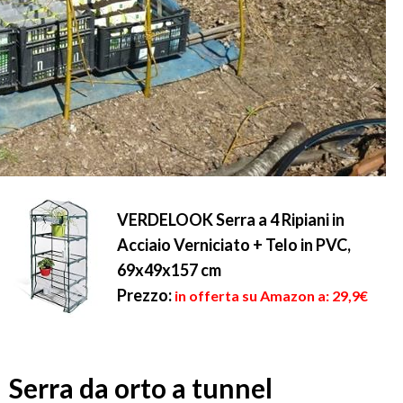
VERDELOOK Serra a 4 Ripiani in
Acciaio Verniciato + Telo in PVC,
69x49x157 cm
Prezzo:
in offerta su Amazon a: 29,9€
Serra da orto a tunnel