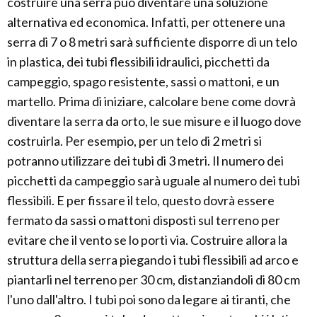
costruire una serra può diventare una soluzione
alternativa ed economica. Infatti, per ottenere una
serra di 7 o 8 metri sarà sufficiente disporre di un telo
in plastica, dei tubi flessibili idraulici, picchetti da
campeggio, spago resistente, sassi o mattoni, e un
martello. Prima di iniziare, calcolare bene come dovrà
diventare la serra da orto, le sue misure e il luogo dove
costruirla. Per esempio, per un telo di 2 metri si
potranno utilizzare dei tubi di 3 metri. Il numero dei
picchetti da campeggio sarà uguale al numero dei tubi
flessibili. E per fissare il telo, questo dovrà essere
fermato da sassi o mattoni disposti sul terreno per
evitare che il vento se lo porti via. Costruire allora la
struttura della serra piegando i tubi flessibili ad arco e
piantarli nel terreno per 30 cm, distanziandoli di 80 cm
l'uno dall'altro. I tubi poi sono da legare ai tiranti, che