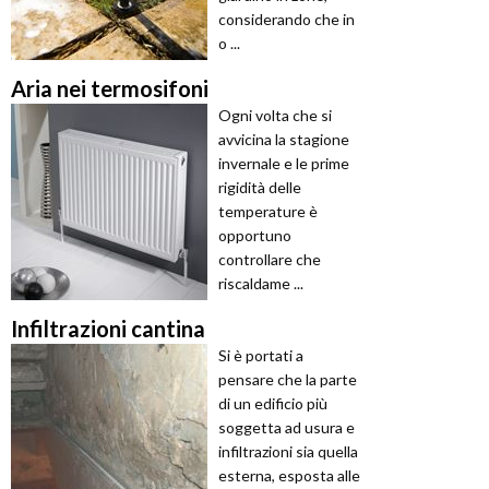
considerando che in
o ...
Aria nei termosifoni
Ogni volta che si
avvicina la stagione
invernale e le prime
rigidità delle
temperature è
opportuno
controllare che
riscaldame ...
Infiltrazioni cantina
Si è portati a
pensare che la parte
di un edificio più
soggetta ad usura e
infiltrazioni sia quella
esterna, esposta alle