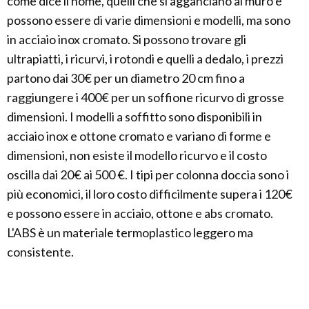
come dice il nome, quelli che si agganciano al muro e
possono essere di varie dimensioni e modelli, ma sono
in acciaio inox cromato. Si possono trovare gli
ultrapiatti, i ricurvi, i rotondi e quelli a dedalo, i prezzi
partono dai 30€ per un diametro 20 cm fino a
raggiungere i 400€ per un soffione ricurvo di grosse
dimensioni. I modelli a soffitto sono disponibili in
acciaio inox e ottone cromato e variano di forme e
dimensioni, non esiste il modello ricurvo e il costo
oscilla dai 20€ ai 500 €. I tipi per colonna doccia sono i
più economici, il loro costo difficilmente supera i 120€
e possono essere in acciaio, ottone e abs cromato.
L'ABS è un materiale termoplastico leggero ma
consistente.