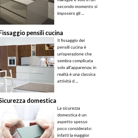
secondo momento si
imposero gli ...
Fissaggio pensili cucina
Il fissaggio dei
pensili cucina è
un'operazione che
sembra complicata
solo all'apparenza; in
realtà è una classica
attività d ...
Sicurezza domestica
La sicurezza
domestica è un
aspetto spesso
poco considerato:
infatti la maggior