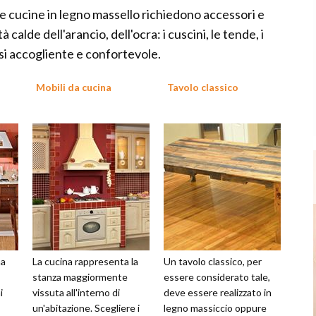
le cucine in legno massello richiedono accessori e
calde dell'arancio, dell'ocra: i cuscini, le tende, i
si accogliente e confortevole.
Mobili da cucina
Tavolo classico
ma
La cucina rappresenta la
Un tavolo classico, per
stanza maggiormente
essere considerato tale,
i
vissuta all'interno di
deve essere realizzato in
un'abitazione. Scegliere i
legno massiccio oppure