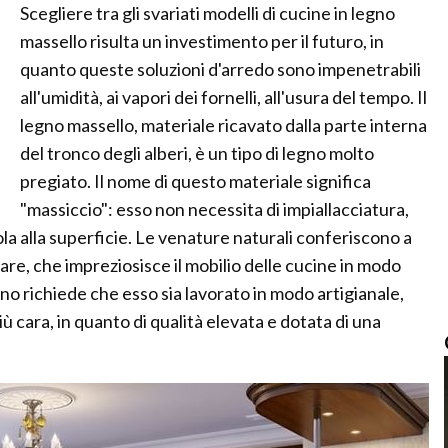
Scegliere tra gli svariati modelli di cucine in legno
massello risulta un investimento per il futuro, in
quanto queste soluzioni d'arredo sono impenetrabili
all'umidità, ai vapori dei fornelli, all'usura del tempo. Il
legno massello, materiale ricavato dalla parte interna
del tronco degli alberi, è un tipo di legno molto
pregiato. Il nome di questo materiale significa
"massiccio": esso non necessita di impiallacciatura,
la alla superficie. Le venature naturali conferiscono a
are, che impreziosisce il mobilio delle cucine in modo
gno richiede che esso sia lavorato in modo artigianale,
ù cara, in quanto di qualità elevata e dotata di una