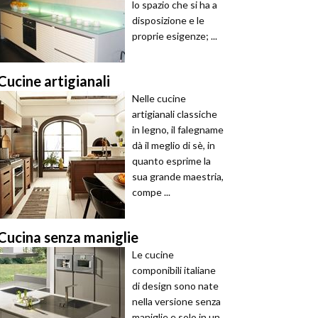
lo spazio che si ha a
disposizione e le
proprie esigenze; ...
Cucine artigianali
Nelle cucine
artigianali classiche
in legno, il falegname
dà il meglio di sè, in
quanto esprime la
sua grande maestria,
compe ...
Cucina senza maniglie
Le cucine
componibili italiane
di design sono nate
nella versione senza
maniglie e solo in un