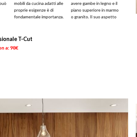
 può
mobili da cucina adatti alle
avere gambe in legno e il
proprie esigenze è di
piano superiore in marmo
fondamentale importanza.
o granito. Il suo aspetto
no
Prediligere la funzionalità
tradizionale si inserisce...
d...
ionale T-Cut
on a: 98€