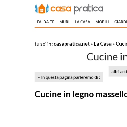
FAI DA TE
MURI
LA CASA
MOBILI
GIARDI
tu sei in :
casapratica.net
»
La Casa
»
Cuci
Cucine i
altri art
In questa pagina parleremo di :
Cucine in legno massello