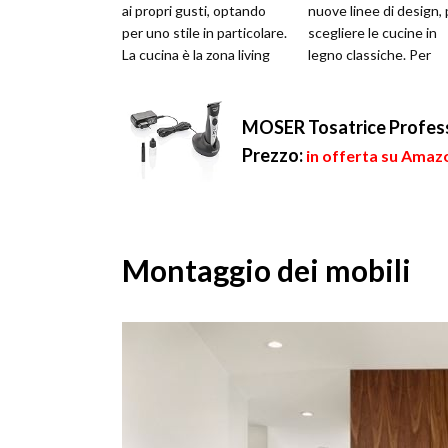
ai propri gusti, optando
nuove linee di design,
per uno stile in particolare.
scegliere le cucine in
La cucina è la zona living
legno classiche. Per
più utilizzata nel quotidia...
quanto le mode possa
cambiare, ...
MOSER Tosatrice Profess
Prezzo:
in offerta su Amaz
Montaggio dei mobili