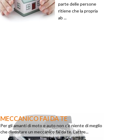
parte delle persone
ritiene che la propria
ab ...
MECCANICO FAI DA TE
Per gli amanti di moto e auto non c’è niente di meglio
che diventare un meccanico fai da te. L’attre...