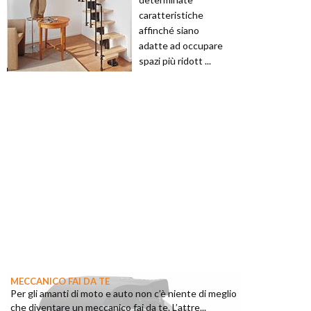
caratteristiche
affinché siano
adatte ad occupare
spazi più ridott ...
MECCANICO FAI DA TE
Per gli amanti di moto e auto non c’è niente di meglio
che diventare un meccanico fai da te. L’attre...