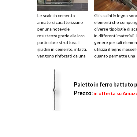
Le scale in cemento
Gli scalini in legno sono
armato si caratterizzano
elementi che compon
per una notevole
diverse tipologie di sca
resistenza grazie alla loro
in differenti materiali. 
particolare struttura. I
genere per tali element
gradini in cemento, infatti,
utilizza il legno massell
vengono rinforzati da una
quanto permette una
particolare armatura
massima ver...
formata d...
Paletto in ferro battuto p
Prezzo:
in offerta su Amazo