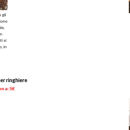
 gli
gono
le,
In
i si
o, in
er ringhiere
n a: 5€