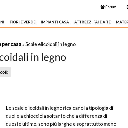
Forum
NI
FIORI E VERDE
IMPIANTI CASA
ATTREZZI FAI DA TE
MATER
e per casa
» Scale elicoidali in legno
icoidali in legno
icoli:
Le scale elicoidali in legno ricalcano la tipologia di
quelle a chiocciola soltanto che a differenza di
queste ultime, sono più larghe e soprattutto meno