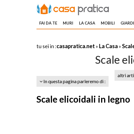
FAI DA TE
MURI
LA CASA
MOBILI
GIARDI
tu sei in :
casapratica.net
»
La Casa
»
Scal
Scale el
altri art
In questa pagina parleremo di :
Scale elicoidali in legno