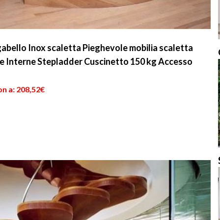
bello Inox scaletta Pieghevole mobilia scaletta
e Interne Stepladder Cuscinetto 150 kg Accesso
on a: 208,52€