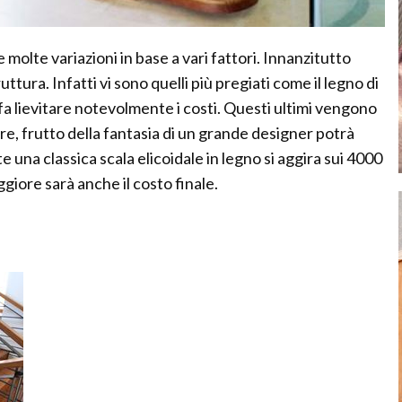
e molte variazioni in base a vari fattori. Innanzitutto
ruttura. Infatti vi sono quelli più pregiati come il legno di
e fa lievitare notevolmente i costi. Questi ultimi vengono
re, frutto della fantasia di un grande designer potrà
 una classica scala elicoidale in legno si aggira sui 4000
giore sarà anche il costo finale.