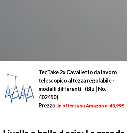
TecTake 2x Cavalletto da lavoro
telescopico altezza regolabile -
modelli differenti - (Blu | No.
402450)
Prezzo:
in offerta su Amazon a: 48,99€