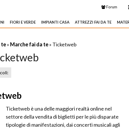
Forum
NI
FIORI E VERDE
IMPIANTI CASA
ATTREZZI FAI DA TE
MATER
 te
»
Marche fai da te
» Ticketweb
icketweb
icoli:
ketweb
Ticketweb è una delle maggiori realtà online nel
settore della vendita di biglietti per le più disparate
tipologie di manifestazioni, dai concerti musicali agli