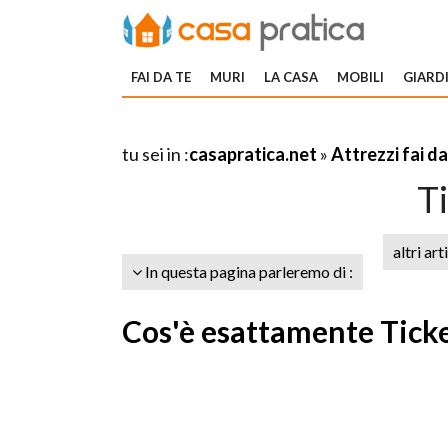
FAI DA TE
MURI
LA CASA
MOBILI
GIARDI
tu sei in :
casapratica.net
»
Attrezzi fai da
T
altri art
In questa pagina parleremo di :
Cos'è esattamente Tic