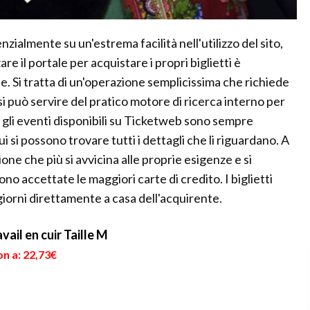
zialmente su un'estrema facilità nell'utilizzo del sito,
are il portale per acquistare i propri biglietti è
. Si tratta di un'operazione semplicissima che richiede
si può servire del pratico motore di ricerca interno per
i gli eventi disponibili su Ticketweb sono sempre
si possono trovare tutti i dettagli che li riguardano. A
one che più si avvicina alle proprie esigenze e si
no accettate le maggiori carte di credito. I biglietti
iorni direttamente a casa dell'acquirente.
ail en cuir Taille M
n a: 22,73€