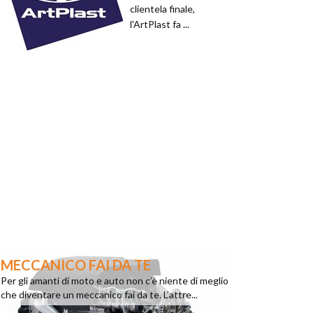
clientela finale,
l'ArtPlast fa ...
MECCANICO FAI DA TE
Per gli amanti di moto e auto non c’è niente di meglio
che diventare un meccanico fai da te. L’attre...