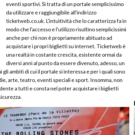
eventi sportivi. Si tratta di un portale semplicissimo
da utilizzare e raggiungibile all'indirizzo
ticketweb.co.uk. L'intuitività che lo caratterizza fa in
modo che l'accesso e l'utilizzo risultino semplicissimi
anche per chi non è propriamente abituato ad
acquistare i propri biglietti su internet. Ticketweb è
una realtà in costante crescita, esistente ormai da
diversi anni al punto da essere divenuto, adesso, un
li ambiti di cui il portale si interessa e per i quali sono
die, arte, teatro, eventi speciali e sport. Insomma, non
dente a tutti e consta nel poter acquistare i biglietti
sicurezza.