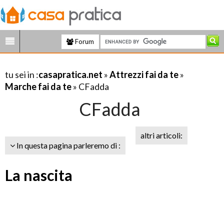
Forum
tu sei in :
casapratica.net
»
Attrezzi fai da te
»
Marche fai da te
» CFadda
CFadda
altri articoli:
In questa pagina parleremo di :
La nascita