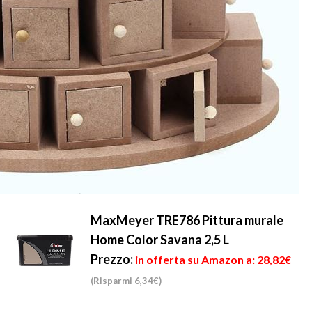
MaxMeyer TRE786 Pittura murale
Home Color Savana 2,5 L
Prezzo:
in offerta su Amazon a: 28,82€
(Risparmi 6,34€)