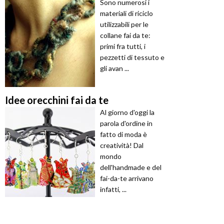
Sono numerosi i
materiali di riciclo
utilizzabili per le
collane fai da te:
primi fra tutti, i
pezzetti di tessuto e
gli avan ...
Idee orecchini fai da te
Al giorno d'oggi la
parola d'ordine in
fatto di moda è
creatività! Dal
mondo
dell'handmade e del
fai-da-te arrivano
infatti, ...