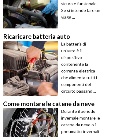
sicuro e funzionale.
Se si intende fare un
viagg ...
Ricaricare batteria auto
La batteria di
un'auto è il
dispositivo
contenente la
corrente elettrica
che alimenta tutti i
componenti del
circuito passand ...
Come montare le catene da neve
Durante il periodo
invernale montare le
catene da neve o i
pneumatici invernali