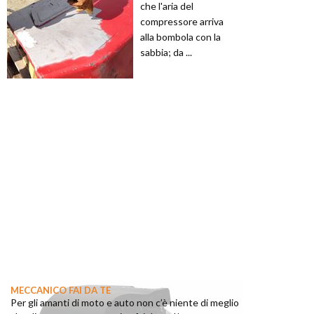
che l'aria del
compressore arriva
alla bombola con la
sabbia; da ...
MECCANICO FAI DA TE
Per gli amanti di moto e auto non c’è niente di meglio