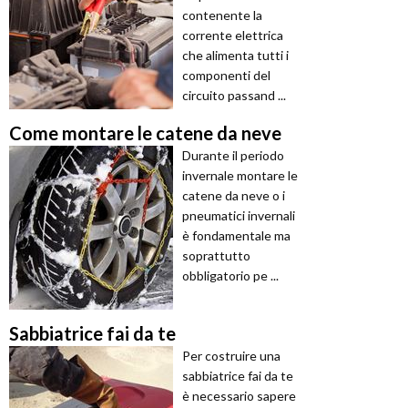
contenente la
corrente elettrica
che alimenta tutti i
componenti del
circuito passand ...
Come montare le catene da neve
Durante il periodo
invernale montare le
catene da neve o i
pneumatici invernali
è fondamentale ma
soprattutto
obbligatorio pe ...
Sabbiatrice fai da te
Per costruire una
sabbiatrice fai da te
è necessario sapere