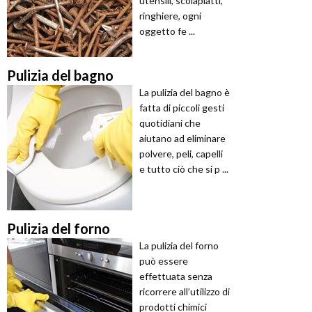
utensili, scolapiatti,
ringhiere, ogni
oggetto fe ...
Pulizia del bagno
La pulizia del bagno è
fatta di piccoli gesti
quotidiani che
aiutano ad eliminare
polvere, peli, capelli
e tutto ciò che si p ...
Pulizia del forno
La pulizia del forno
può essere
effettuata senza
ricorrere all’utilizzo di
prodotti chimici