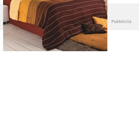
©2026 - casapratica.net - p.iva 03338800984
Pubblicità