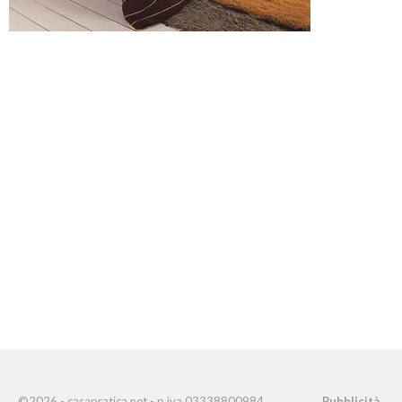
©2026 - casapratica.net - p.iva 03338800984
Pubblicità