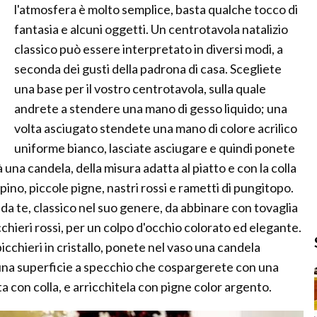
l'atmosfera è molto semplice, basta qualche tocco di
fantasia e alcuni oggetti. Un centrotavola natalizio
classico può essere interpretato in diversi modi, a
seconda dei gusti della padrona di casa. Scegliete
una base per il vostro centrotavola, sulla quale
andrete a stendere una mano di gesso liquido; una
volta asciugato stendete una mano di colore acrilico
uniforme bianco, lasciate asciugare e quindi ponete
 una candela, della misura adatta al piatto e con la colla
 pino, piccole pigne, nastri rossi e rametti di pungitopo.
 da te, classico nel suo genere, da abbinare con tovaglia
cchieri rossi, per un colpo d'occhio colorato ed elegante.
icchieri in cristallo, ponete nel vaso una candela
una superficie a specchio che cospargerete con una
a con colla, e arricchitela con pigne color argento.