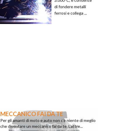
3.000°C, e consente
di fondere metalli
ferrosi e collega ...
MECCANICO FAI DA TE
Per gli amanti di moto e auto non c’è niente di meglio
che diventare un meccanico fai da te. L’attre...