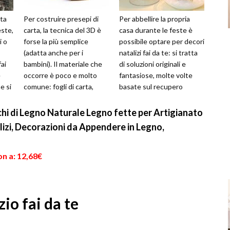
rta
Per costruire presepi di
Per abbellire la propria
este,
carta, la tecnica del 3D è
casa durante le feste è
i o
forse la più semplice
possibile optare per decori
(adatta anche per i
natalizi fai da te: si tratta
fai
bambini). Il materiale che
di soluzioni originali e
e
occorre è poco e molto
fantasiose, molte volte
e si
comune: fogli di carta,
basate sul recupero
cartoncini, matita, colori,
creativo. In questo modo...
forb...
 di Legno Naturale Legno fette per Artigianato
izi, Decorazioni da Appendere in Legno,
n a: 12,68€
io fai da te