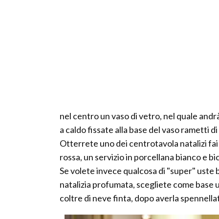
nel centro un vaso di vetro, nel quale andrà
a caldo fissate alla base del vaso rametti di
Otterrete uno dei centrotavola natalizi fai
rossa, un servizio in porcellana bianco e bi
Se volete invece qualcosa di "super" uste b
natalizia profumata, scegliete come base 
coltre di neve finta, dopo averla spennellat