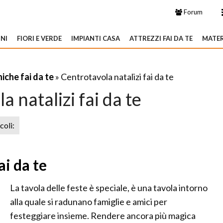
Forum
NI
FIORI E VERDE
IMPIANTI CASA
ATTREZZI FAI DA TE
MATER
iche fai da te
» Centrotavola natalizi fai da te
 natalizi fai da te
icoli:
ai da te
La tavola delle feste è speciale, è una tavola intorno
alla quale si radunano famiglie e amici per
festeggiare insieme. Rendere ancora più magica