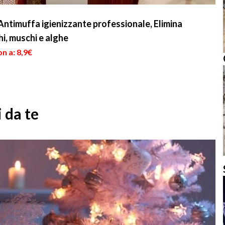
imuffa igienizzante professionale, Elimina
i, muschi e alghe
n a: 8,9€
 da te