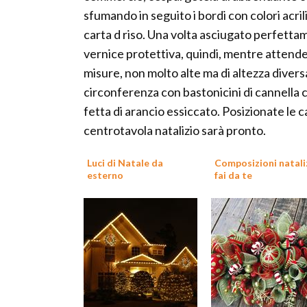
sfumando in seguito i bordi con colori acril
carta d riso. Una volta asciugato perfetta
vernice protettiva, quindi, mentre attendet
misure, non molto alte ma di altezza diversa 
circonferenza con bastonicini di cannella 
fetta di arancio essiccato. Posizionate le 
centrotavola natalizio sarà pronto.
Luci di Natale da
Composizioni natali
esterno
fai da te