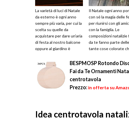
La varietà di luci di Natale
Il Natale ogni anno po
da esterno è ogni anno
con sé la magia delle f
sempre più varia, per cui la
per riunirsi con gli amic
scelta su quelle da
con la famiglia. Le
acquistare per dare un'aria
composizioni natalizie 
di festa al nostro balcone
da te fanno parte dell
oppure al giardino è
tante cose colorate ch
davvero molto ardua. Al...
preparano per rend...
BESPMOSP Rotondo Dischi
Fai da Te Ornamenti Natal
centrotavola
Prezzo:
in offerta su Amazo
Idea centrotavola nataliz