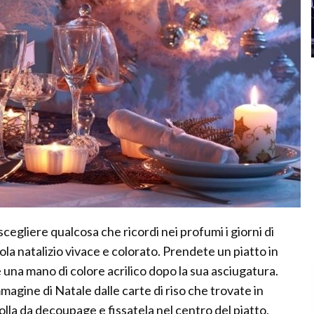
scegliere qualcosa che ricordi nei profumi i giorni di
la natalizio vivace e colorato. Prendete un piatto in
e una mano di colore acrilico dopo la sua asciugatura.
agine di Natale dalle carte di riso che trovate in
la da decoupage e fissatela nel centro del piatto,