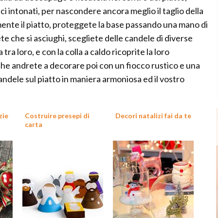
ici intonati, per nascondere ancora meglio il taglio della
mente il piatto, proteggete la base passando una mano di
e che si asciughi, scegliete delle candele di diverse
tra loro, e con la colla a caldo ricoprite la loro
che andrete a decorare poi con un fiocco rustico e una
candele sul piatto in maniera armoniosa ed il vostro
zie
Costruire presepi di
Decori natalizi fai da te
carta