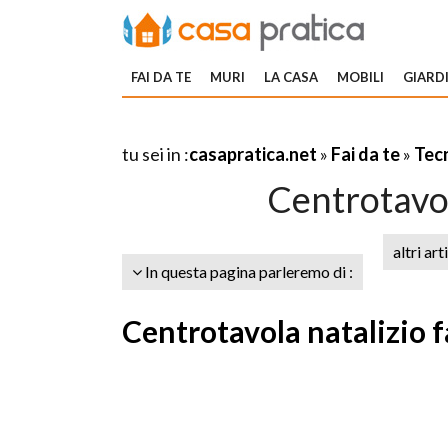
FAI DA TE
MURI
LA CASA
MOBILI
GIARDI
tu sei in :
casapratica.net
»
Fai da te
»
Tecn
Centrotavola
altri art
In questa pagina parleremo di :
Centrotavola natalizio f