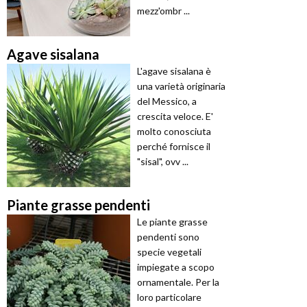
mezz'ombr ...
Agave sisalana
L'agave sisalana è
una varietà originaria
del Messico, a
crescita veloce. E'
molto conosciuta
perché fornisce il
"sisal", ovv ...
Piante grasse pendenti
Le piante grasse
pendenti sono
specie vegetali
impiegate a scopo
ornamentale. Per la
loro particolare