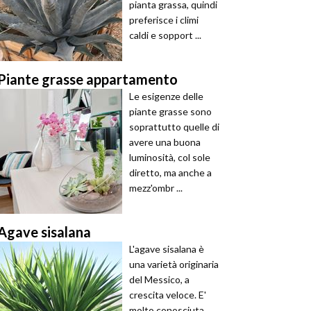
pianta grassa, quindi
preferisce i climi
caldi e sopport ...
Piante grasse appartamento
Le esigenze delle
piante grasse sono
soprattutto quelle di
avere una buona
luminosità, col sole
diretto, ma anche a
mezz'ombr ...
Agave sisalana
L'agave sisalana è
una varietà originaria
del Messico, a
crescita veloce. E'
molto conosciuta