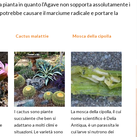
lla pianta in quanto l'Agave non sopporta assolutamente i
 potrebbe causare il marciume radicale e portare la
Cactus malattie
Mosca della cipolla
I cactus sono piante
La mosca della cipolla, il cui
succulente che ben si
nome scientifico è Delia
te
adattano a molti climi e
Antiqua, è un parassita le
situazioni. Le varietà sono
cui larve si nutrono dei