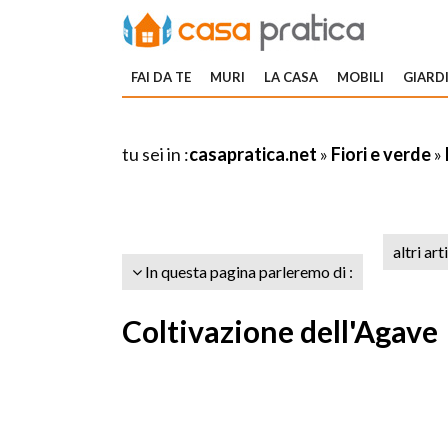
FAI DA TE
MURI
LA CASA
MOBILI
GIARDI
tu sei in :
casapratica.net
»
Fiori e verde
»
altri art
In questa pagina parleremo di :
Coltivazione dell'Agave