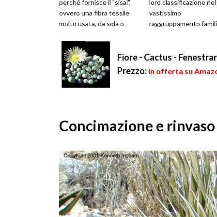
perché fornisce il "sisal",
loro classificazione nel
ovvero una fibra tessile
vastissimo
molto usata, da sola o
raggruppamento famili
unita a lana e sintetici, per
delle Cactaceae. Ques
...
sempreverdi si
caratterizzano...
Fiore - Cactus - Fenestrar
Prezzo:
in offerta su Amazo
Concimazione e rinvaso 