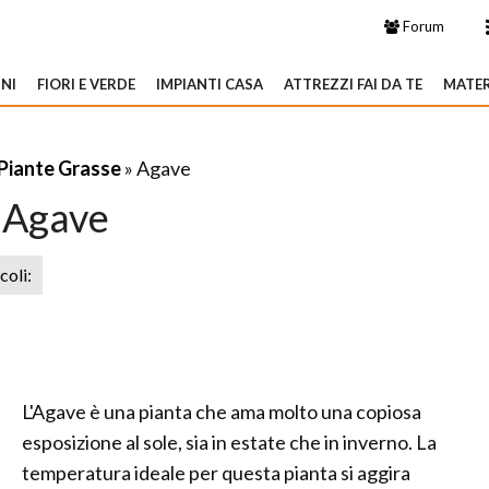
Forum
NI
FIORI E VERDE
IMPIANTI CASA
ATTREZZI FAI DA TE
MATER
Piante Grasse
» Agave
Agave
icoli:
L'Agave è una pianta che ama molto una copiosa
esposizione al sole, sia in estate che in inverno. La
temperatura ideale per questa pianta si aggira