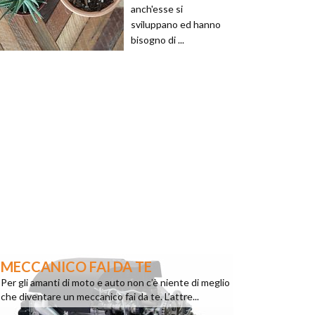
anch'esse si
sviluppano ed hanno
bisogno di ...
MECCANICO FAI DA TE
Per gli amanti di moto e auto non c’è niente di meglio
che diventare un meccanico fai da te. L’attre...