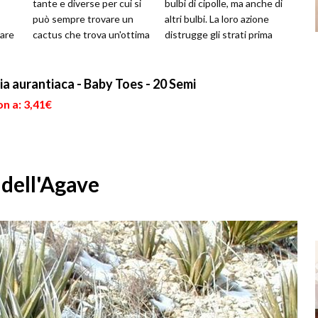
tante e diverse per cui si
bulbi di cipolle, ma anche di
può sempre trovare un
altri bulbi. La loro azione
are
cactus che trova un'ottima
distrugge gli strati prima
ti
collocazione in casa, in
estern...
bal...
ia aurantiaca - Baby Toes - 20 Semi
n a: 3,41€
dell'Agave