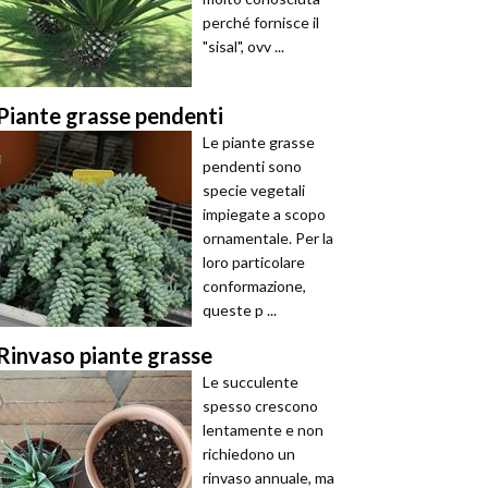
perché fornisce il
"sisal", ovv ...
Piante grasse pendenti
Le piante grasse
pendenti sono
specie vegetali
impiegate a scopo
ornamentale. Per la
loro particolare
conformazione,
queste p ...
Rinvaso piante grasse
Le succulente
spesso crescono
lentamente e non
richiedono un
rinvaso annuale, ma