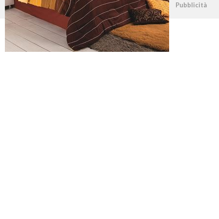
©2026 - casapratica.net - p.iva 03338800984
Pubblicità