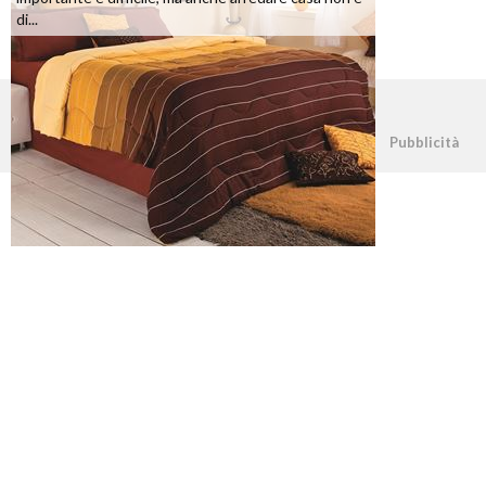
di...
©2026 - casapratica.net - p.iva 03338800984
Pubblicità