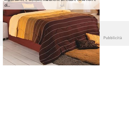
di...
©2026 - casapratica.net - p.iva 03338800984
Pubblicità