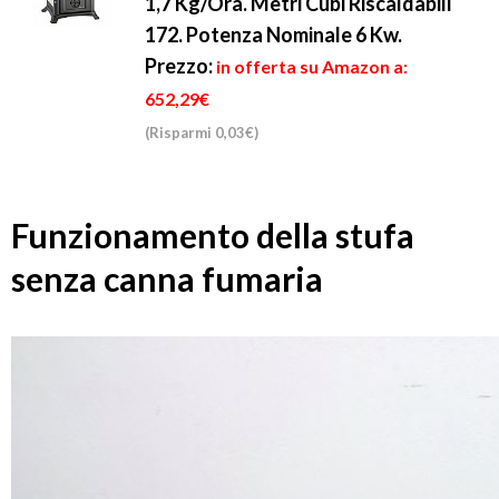
1,7 Kg/Ora. Metri Cubi Riscaldabili
172. Potenza Nominale 6 Kw.
Prezzo:
in offerta su Amazon a:
652,29€
(Risparmi 0,03€)
Funzionamento della stufa
senza canna fumaria