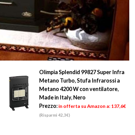
Olimpia Splendid 99827 Super Infra
Metano Turbo, Stufa Infrarossi a
Metano 4200 W con ventilatore,
Made in Italy, Nero
Prezzo:
in offerta su Amazon a: 137,6€
(Risparmi 42,3€)