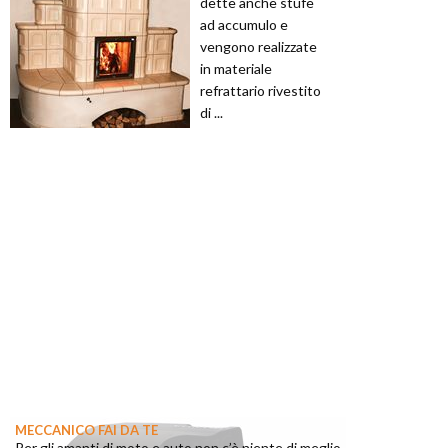
dette anche stufe
ad accumulo e
vengono realizzate
in materiale
refrattario rivestito
di ...
MECCANICO FAI DA TE
Per gli amanti di moto e auto non c’è niente di meglio