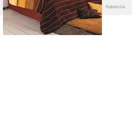
©2026 - casapratica.net - p.iva 03338800984
Pubblicità