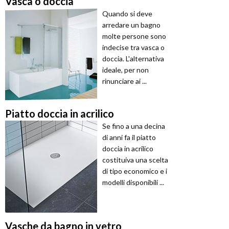
Vasca o doccia
Quando si deve
arredare un bagno
molte persone sono
indecise tra vasca o
doccia. L'alternativa
ideale, per non
rinunciare ai ...
Piatto doccia in acrilico
Se fino a una decina
di anni fa il piatto
doccia in acrilico
costituiva una scelta
di tipo economico e i
modelli disponibili ...
Vasche da bagno in vetro